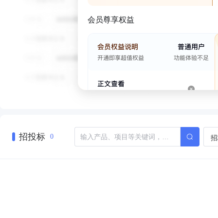
会员尊享权益
招投标
招
0