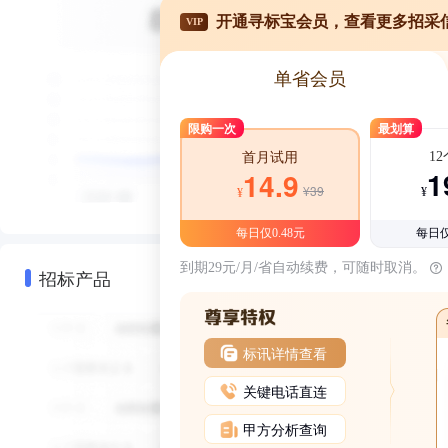
开通寻标宝会员，查看更多招采
VIP
单省会员
限购一次
最划算
1
首月试用
1
14.9
¥39
¥
¥
每日仅0.48元
每日仅
到期29元/月/省自动续费，可随时取消。
招标产品
标讯详情查看
关键电话直连
甲方分析查询