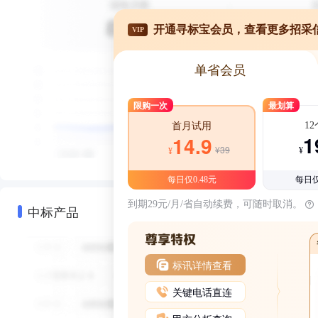
开通寻标宝会员，查看更多招采
VIP
单省会员
限购一次
最划算
1
首月试用
1
14.9
¥39
¥
¥
每日仅0.48元
每日仅
到期29元/月/省自动续费，可随时取消。
中标产品
标讯详情查看
关键电话直连