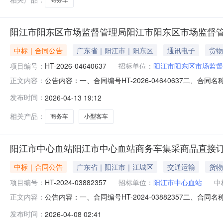
阳江市阳东区市场监督管理局阳江市阳东区市场监督
中标｜合同公告
广东省｜阳江市｜阳东区
通讯电子
货物
项目编号：
HT-2026-04640637
招标单位：
阳江市阳东区市场监督
公告内容：一、合同编号HT-2026-04640637二、
正文内容：
理局采购订单五、合同主体采购人(甲方)：阳江市阳东区市场
发布时间：
2026-04-13 19:12
售有限公司阳江市分公司地址：江列街道联系方式：1587516
相关产品：
商务车
小型客车
阳江市中心血站阳江市中心血站商务车集采商品直接
中标｜合同公告
广东省｜阳江市｜江城区
交通运输
货物
项目编号：
HT-2024-03882357
招标单位：
阳江市中心血站
中
公告内容：一、合同编号HT-2024-03882357二、
正文内容：
五、合同主体采购人(甲方)：阳江市中心血站地址：广东省阳
发布时间：
2026-04-08 02:41
司地址：江列街道联系方式：15875169703六、合同主要信息