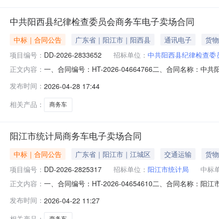
中共阳西县纪律检查委员会商务车电子卖场合同
中标｜合同公告
广东省｜阳江市｜阳西县
通讯电子
货物
项目编号：
DD-2026-2833652
招标单位：
中共阳西县纪律检查委
一、合同编号：HT-2026-04664766二、合同名称
正文内容：
购订单五、合同主体采购人（甲方）：中共阳西县纪律检查委
发布时间：
2026-04-28 17:44
商贸长佳汽车销售有限公司阳江市分公司地址：江列街道联系
相关产品：
商务车
阳江市统计局商务车电子卖场合同
中标｜合同公告
广东省｜阳江市｜江城区
交通运输
货物
项目编号：
DD-2026-2825317
招标单位：
阳江市统计局
中标
一、合同编号：HT-2026-04654610二、合同名称
正文内容：
（甲方）：阳江市统计局地址：广东省阳江市江城区漠江路3
发布时间：
2026-04-22 11:27
联系方式：15875169703六、合同主要信息主要标的名
相关产品：
商务车