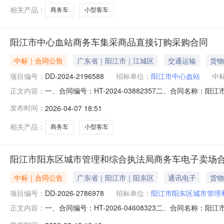
相关产品：
商务车
小型客车
阳江市中心血站商务车集采商品直接订购采购合同
中标｜合同公告
广东省｜阳江市｜江城区
交通运输
货物
项目编号：
DD-2024-2196588
招标单位：
阳江市中心血站
中
一、合同编号：HT-2024-03882357二、合同名称：
正文内容：
五、合同主体采购人（甲方）：阳江市中心血站地址：广东省
发布时间：
2026-04-07 18:51
分公司地址：江列街道联系方式：15875169703六、
相关产品：
商务车
小型客车
阳江市阳东区城市管理和综合执法局商务车电子卖场
中标｜合同公告
广东省｜阳江市｜阳东区
通讯电子
货物
项目编号：
DD-2026-2786978
招标单位：
阳江市阳东区城市管理
一、合同编号：HT-2026-04608323二、合同名称
正文内容：
理和综合执法局采购订单五、合同主体采购人（甲方）：阳江