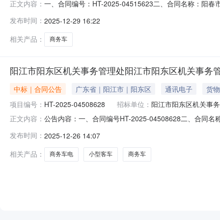
一、合同编号：HT-2025-04515623二、合同名称
正文内容：
购人（甲方）：阳春市人民医院地址：广东省阳江市阳春市春
发布时间：
2025-12-29 16:22
址：江列街道联系方式：15875169703六、合同主要
相关产品：
商务车
阳江市阳东区机关事务管理处阳江市阳东区机关事务
中标｜合同公告
广东省｜阳江市｜阳东区
通讯电子
货物
项目编号：
HT-2025-04508628
招标单位：
阳江市阳东区机关事务
公告内容：一、合同编号HT-2025-04508628二、
正文内容：
理处采购订单五、合同主体采购人(甲方)：阳江市阳东区机关
发布时间：
2025-12-26 14:07
长佳汽车销售有限公司阳江市分公司地址：江列街道联系方式：1
相关产品：
商务车电
小型客车
商务车