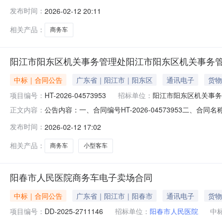
处采购订单五、合同主体采购人（甲方）：阳江市阳东区机关
发布时间：
2026-02-12 20:11
商贸长佳汽车销售有限公司阳江市分公司地址：江列街道联系
相关产品：
商务车
阳江市阳东区机关事务管理处阳江市阳东区机关事务
中标｜合同公告
广东省｜阳江市｜阳东区
通讯电子
货物
项目编号：
HT-2026-04573953
招标单位：
阳江市阳东区机关事务
公告内容：一、合同编号HT-2026-04573953二、
正文内容：
理处采购订单五、合同主体采购人(甲方)：阳江市阳东区机关
发布时间：
2026-02-12 17:02
长佳汽车销售有限公司阳江市分公司地址：江列街道联系方式：1
相关产品：
商务车
小型客车
阳春市人民医院商务车电子卖场合同
中标｜合同公告
广东省｜阳江市｜阳春市
通讯电子
货物
项目编号：
DD-2025-2711146
招标单位：
阳春市人民医院
中