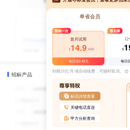
单省会员
限购一次
最划算
1
首月试用
1
14.9
¥39
¥
¥
每日仅0.48元
每日仅
到期29元/月/省自动续费，可随时取消。
招标产品
标讯详情查看
关键电话直连
甲方分析查询