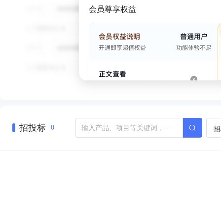
会员尊享权益
招投标
招
0