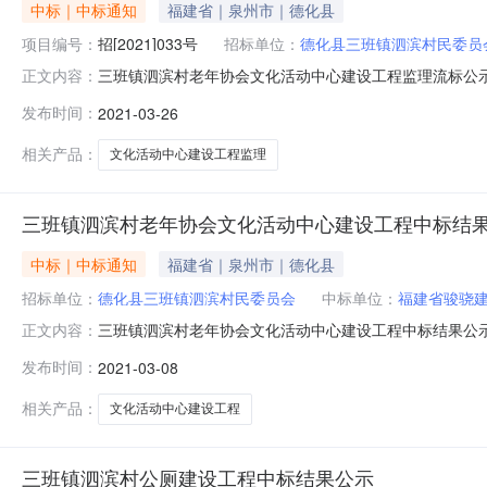
中标｜中标通知
福建省｜泉州市｜德化县
项目编号：
招[2021]033号
招标单位：
德化县三班镇泗滨村民委员
三班镇泗滨村老年协会文化活动中心建设工程监理流标公示三班
正文内容：
项目管理有限公司开标，因递交投标文件的投标单位不足3家
发布时间：
2021-03-26
月28日。对结果有异议者，可在公示期内向招标人申请核查
相关产品：
文化活动中心建设工程监理
三班镇泗滨村老年协会文化活动中心建设工程中标结
中标｜中标通知
福建省｜泉州市｜德化县
招标单位：
德化县三班镇泗滨村民委员会
中标单位：
福建省骏骁
三班镇泗滨村老年协会文化活动中心建设工程中标结果公示工
正文内容：
委员会地址德化县三班镇泗滨村联系电话13505090555
发布时间：
2021-03-08
人福建省娇龙建设工程有限公司项目经理：蔡跃辉证号：闽
3685760元
相关产品：
文化活动中心建设工程
三班镇泗滨村公厕建设工程中标结果公示