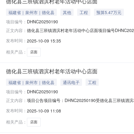
德化县三班镇泗滨村老年活动中心店面
福建省｜泉州市｜德化县
其他
工程
预算5.47万元
项目编号：
DHNC20250190
德化县三班镇泗滨村老年活动中心店面项目编号DHNC20
正文内容：
的所在地区挂牌价格54,720元人民币挂牌期间0挂牌日期
发布时间：
2025-10-09 15:35
相关产品：
店面
德化县三班镇泗滨村老年活动中心店面
福建省｜泉州市｜德化县
通讯电子
工程
项目编号：
DHNC20250190
项目公告项目编号：DHNC20250190受德化县三班
正文内容：
面进行公开流转交易，欢迎符合条件的意向人前来参与竞价。
发布时间：
2025-10-09 11:08
标的地址：德化县三班镇三班村茶具城大道82号。4、标的面
相关产品：
店面