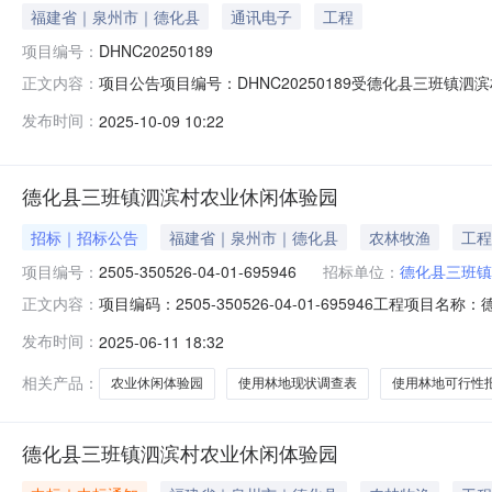
福建省｜泉州市｜德化县
通讯电子
工程
项目编号：
DHNC20250189
项目公告项目编号：DHNC20250189受德化县三班
正文内容：
四层进行公开流转交易，欢迎符合条件的意向人前来参与竞价
发布时间：
2025-10-09 10:22
层。3、标的地址：德化县三班镇三班村茶具城大道82号。4
德化县三班镇泗滨村农业休闲体验园
招标｜招标公告
福建省｜泉州市｜德化县
农林牧渔
工程
项目编号：
2505-350526-04-01-695946
招标单位：
德化县三班镇
项目编码：2505-350526-04-01-695946工
正文内容：
3500002025061117193715000000088
发布时间：
2025-06-11 18:32
元）：5000项目建设内容：项目总用地面积为18636.
名称：
相关产品：
农业休闲体验园
使用林地现状调查表
使用林地可行性
德化县三班镇泗滨村农业休闲体验园