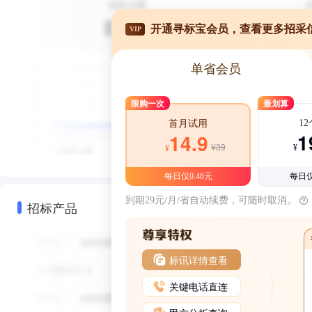
开通寻标宝会员，查看更多招采
VIP
单省会员
限购一次
最划算
1
首月试用
1
14.9
¥39
¥
¥
每日仅0.48元
每日仅
到期29元/月/省自动续费，可随时取消。
招标产品
标讯详情查看
关键电话直连