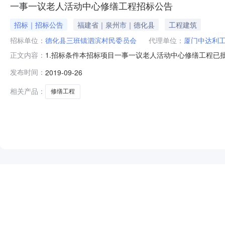
一事一议老人活动中心修缮工程招标公告
招标｜招标公告
福建省｜泉州市｜德化县
工程建筑
招标单位：
德化县三班镇泗滨村民委员会
代理单位：
厦门中达利
1.招标条件本招标项目一事一议老人活动中心修缮工程
正文内容：
托的招标代理单位为厦门中达利工程管理有限公司。本项目
发布时间：
2019-09-26
程；2.2建设地点：德化县三班镇泗滨村；2.3招标范围
期要求：2个月；2.5工程
相关产品：
修缮工程
NEW
HOT
5折起