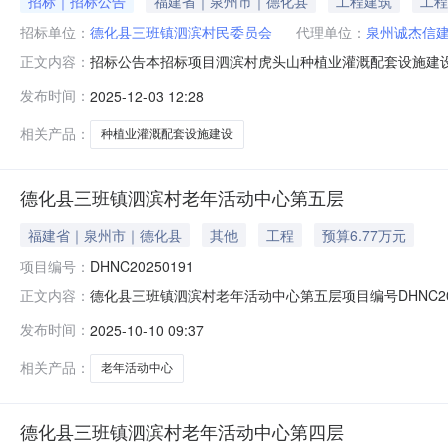
招标｜招标公告
福建省｜泉州市｜德化县
工程建筑
工程
招标单位：
德化县三班镇泗滨村民委员会
代理单位：
泉州诚杰信
招标公告本招标项目泗滨村虎头山种植业灌溉配套设施建
正文内容：
委员会，招标代理机构泉州诚杰信建设工程管理有限公司。
发布时间：
2025-12-03 12:28
最高控制价：537734元；1.3招标范围：本项目系泗滨
期要求：60天1.5
相关产品：
种植业灌溉配套设施建设
德化县三班镇泗滨村老年活动中心第五层
福建省｜泉州市｜德化县
其他
工程
预算6.77万元
项目编号：
DHNC20250191
德化县三班镇泗滨村老年活动中心第五层项目编号DHNC2
正文内容：
让标的所在地区挂牌价格67,680元人民币挂牌期间0挂牌
发布时间：
2025-10-10 09:37
相关产品：
老年活动中心
德化县三班镇泗滨村老年活动中心第四层