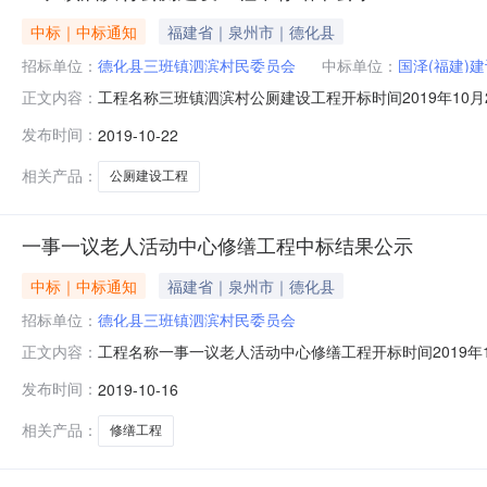
中标｜中标通知
福建省｜泉州市｜德化县
招标单位：
德化县三班镇泗滨村民委员会
中标单位：
国泽(福建)
工程名称三班镇泗滨村公厕建设工程开标时间2019年10月
正文内容：
咨询有限公司联系电话0595-23566088中标候选人情况
发布时间：
2019-10-22
第二中标候选人福建省德协建设工程有限公司项目负责人：叶
相关产品：
公厕建设工程
一事一议老人活动中心修缮工程中标结果公示
中标｜中标通知
福建省｜泉州市｜德化县
招标单位：
德化县三班镇泗滨村民委员会
工程名称一事一议老人活动中心修缮工程开标时间2019年1
正文内容：
联系电话0595-27280358第一中标候选人福建骏安建工
发布时间：
2019-10-16
经理涂伦泽证号闽235191908095中标价182892元工
相关产品：
修缮工程