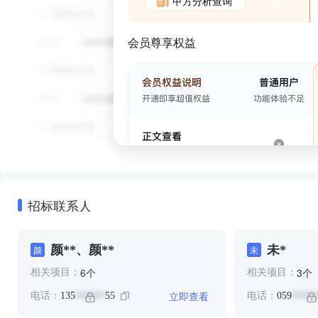
甲方分析查询
会员尊享权益
招标联系人
颜**、颜**
未*
颜
未
个
个
6
3
相关项目：
相关项目：
立即查看
电话：
135
55
电话：
059
******
*****