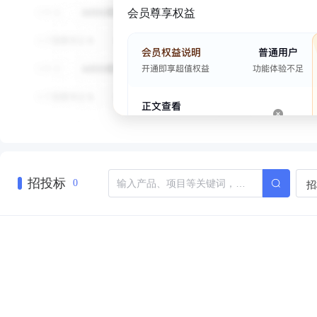
会员尊享权益
招投标
招
0