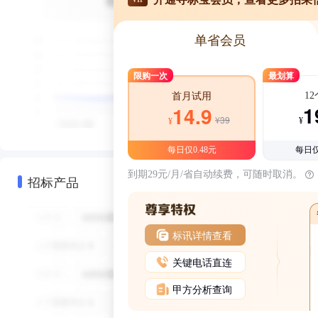
单省会员
限购一次
最划算
1
首月试用
1
14.9
¥39
¥
¥
每日仅0.48元
每日仅
到期29元/月/省自动续费，可随时取消。
招标产品
标讯详情查看
关键电话直连
甲方分析查询