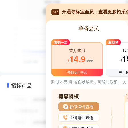
开通寻标宝会员，查看更多招采
VIP
单省会员
限购一次
最划算
1
首月试用
1
14.9
¥39
¥
¥
每日仅0.48元
每日仅
到期29元/月/省自动续费，可随时取消。
招标产品
标讯详情查看
关键电话直连