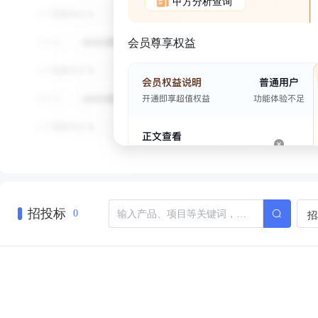
甲方分析查询
会员尊享权益
招投标
招
0