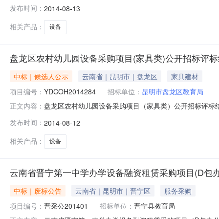
云南元大工程咨询有限责任公司联系电话0871-66078
发布时间：
2014-08-13
经评审的最低价法开标（谈判、询价）时间2014年8月1
名
相关产品：
设备
盘龙区农村幼儿园设备采购项目(家具类)公开招标评
中标｜候选人公示
云南省｜昆明市｜盘龙区
家具建材
项目编号：
YDCOH2014284
招标单位：
昆明市盘龙区教育局
盘龙区农村幼儿园设备采购项目（家具类）公开招标评标结果
正文内容：
程咨询有限责任公司联系电话0871-66078591采购
发布时间：
2014-08-12
判、询价）时间2014年8月12日9:30时地点盘龙区
按要
相关产品：
设备
云南省晋宁第一中学办学设备融资租赁采购项目(D包
中标｜废标公告
云南省｜昆明市｜晋宁区
服务采购
项目编号：
晋采公201401
招标单位：
晋宁县教育局