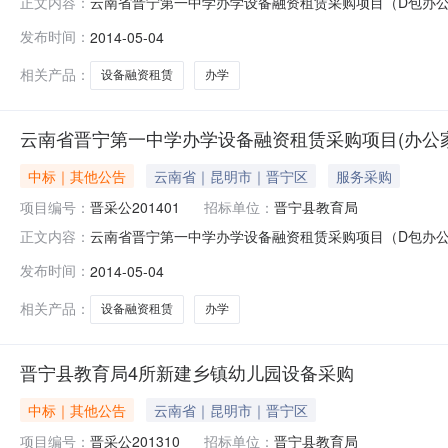
云南省晋宁第一中学办学设备融资租赁采购项目（D包办公家具及
正文内容：
采购机构晋宁县公共资源交易中心联系电话67898553采
发布时间：
2014-05-04
4月30日10：00开标地点晋宁县公共资源交易中心中
家
相关产品：
设备融资租赁
办学
云南省晋宁第一中学办学设备融资租赁采购项目(办公
中标｜其他公告
云南省｜昆明市｜晋宁区
服务采购
项目编号：
晋采公201401
招标单位：
晋宁县教育局
云南省晋宁第一中学办学设备融资租赁采购项目（D包办公家具及
正文内容：
中学办学设备融资租赁采购项目(办公家具及其它)采购人晋宁
发布时间：
2014-05-04
公示表备案登记编号：KMJN2014040044采购人晋宁县
相关产品：
设备融资租赁
办学
晋宁县教育局4所新建乡镇幼儿园设备采购
中标｜其他公告
云南省｜昆明市｜晋宁区
项目编号：
晋采公201310
招标单位：
晋宁县教育局