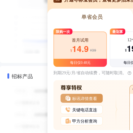
单省会员
限购一次
最划算
1
首月试用
1
14.9
¥39
¥
¥
每日仅0.48元
每日仅
到期29元/月/省自动续费，可随时取消。
招标产品
标讯详情查看
关键电话直连
甲方分析查询