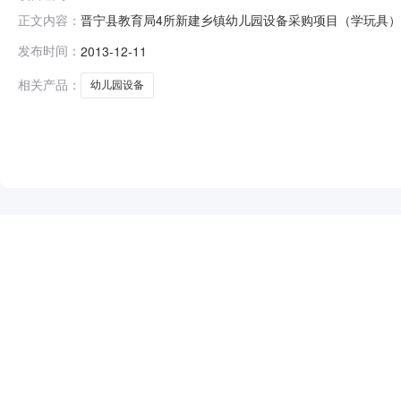
晋宁县教育局4所新建乡镇幼儿园设备采购项目（学玩具）流标公
正文内容：
13769180219集中采购机构晋宁县公共资源交易中心联
发布时间：
2013-12-11
2013年12月11日11：00开标地点晋宁县公共资源
相关产品：
幼儿园设备
NEW
HOT
5折起