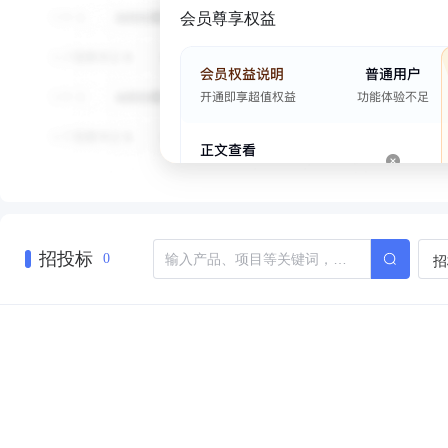
会员尊享权益
招投标
招
0