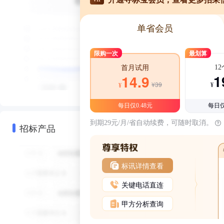
单省会员
限购一次
最划算
1
首月试用
1
14.9
¥39
¥
¥
每日仅0.48元
每日仅
到期29元/月/省自动续费，可随时取消。
招标产品
标讯详情查看
关键电话直连
甲方分析查询