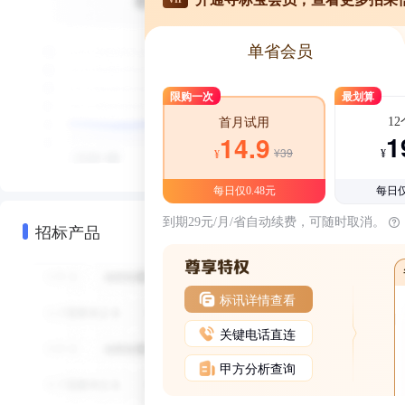
单省会员
限购一次
最划算
1
首月试用
1
14.9
¥39
¥
¥
每日仅0.48元
每日仅
到期29元/月/省自动续费，可随时取消。
招标产品
标讯详情查看
关键电话直连
甲方分析查询