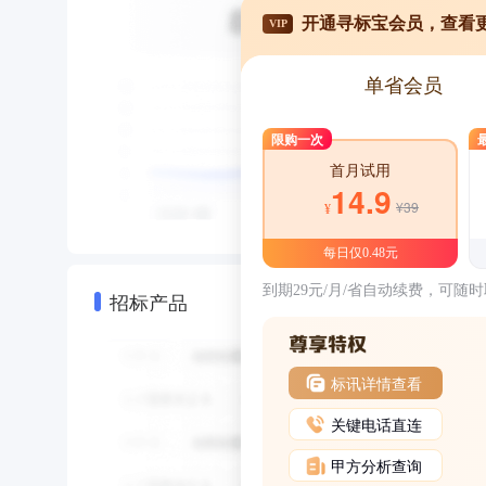
开通寻标宝会员，查看
VIP
单省会员
限购一次
首月试用
14.9
¥39
¥
每日仅0.48元
到期29元/月/省自动续费，可随
招标产品
标讯详情查看
关键电话直连
甲方分析查询