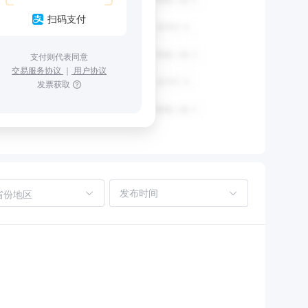
扫码支付
支付则代表同意
交易服务协议
｜
用户协议
发票获取
省份地区