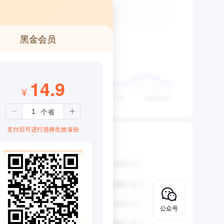
黑金会员
14.9
¥
支付后可进行选择生效省份
公众号