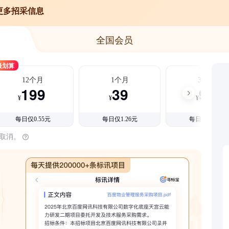
更多招采信息
全国会员
最划算
12个月
1个月
3个月
199
39
99
¥
¥
¥
每日仅0.55元
每日仅1.26元
每日仅1.08元
时取消。