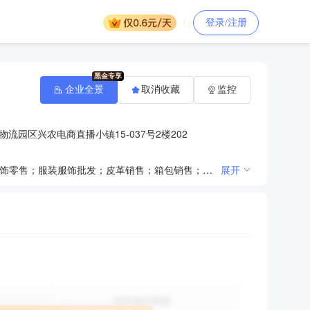
登录/注册
企业全景
取消收藏
监控
流园区兴农电商直播小镇15-037号2楼202
一般项目：日用百货销售；办公用品销售；塑料制品销售；针纺织品销售；鞋帽零售；鞋帽批发；服装服饰零售；服装服饰批发；皮革销售；箱包销售；厨具卫具及日用杂品零售；厨具卫具及日用杂品批发；化妆品零售；化妆品批发；工艺美术品及收藏品零售（象牙及其制品除外）；工艺美术品及收藏品批发（象牙及其制品除外）；家用电器销售；汽车零配件零售；汽车零配件批发；润滑油销售；五金产品零售；五金产品批发；化工产品销售（不含许可类化工产品）；新鲜水果零售；新鲜水果批发；新鲜蔬菜零售；新鲜蔬菜批发；鲜肉零售；鲜肉批发（除依法须经批准的项目外，凭营业执照依法自主开展经营活动）许可项目：烟草制品零售；食品经营；婴幼儿配方乳粉销售（依法须经批准的项目，经相关部门批准后方可开展经营活动，具体经营项目以审批结果为准）
展开