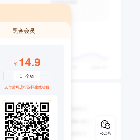
黑金会员
14.9
¥
支付后可进行选择生效省份
公众号