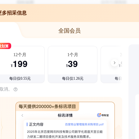
更多招采信息
全国会员
最划算
12个月
1个月
3个月
199
39
99
¥
¥
¥
每日仅0.55元
每日仅1.26元
每日仅1.08元
时取消。