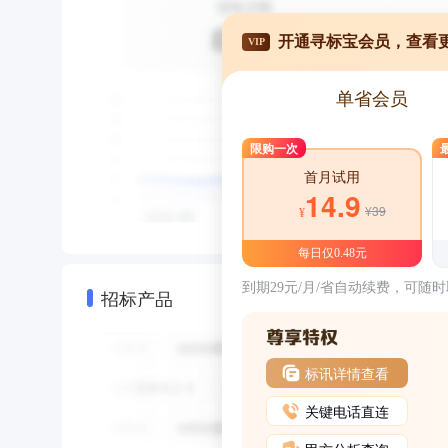
开通寻标宝会员，查看
VIP
单省会员
限购一次
首月试用
14.9
¥39
¥
每日仅0.48元
到期29元/月/省自动续费，可随
招标产品
标讯详情查看
关键电话直连