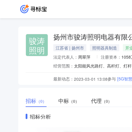
扬州市骏涛照明电器有限
骏涛
照明
江苏省 | 扬州市
照明器具制造
开
法定代表人：
周翠萍
注册资本：
105
经营范围：
最新动态：
参与
[5G
2023-03-01 13:08
招标
中标
代理
（0）
（0）
（0）
招标分析