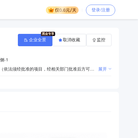
登录/注册
企业全景
取消收藏
监控
侧-1
太阳能风光路灯、高杆灯、灯杆、灯具、光源电器、LED路灯、交通信号灯生产，销售本公司自产产品。（依法须经批准的项目，经相关部门批准后方可开展经营活动）许可项目：建设工程设计；各类工程建设活动；货物进出口；技术进出口；进出口代理（依法须经批准的项目，经相关部门批准后方可开展经营活动，具体经营项目以审批结果为准）一般项目：轨道交通通信信号系统开发；电气信号设备装置制造；交通及公共管理用标牌销售；光伏设备及元器件制造；半导体照明器件制造；照明器具制造；照明器具销售；金属材料销售；园林绿化工程施工；电池销售（除依法须经批准的项目外，凭营业执照依法自主开展经营活动）
展开