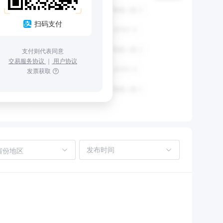
扫码支付
支付则代表同意
交易服务协议
｜
用户协议
发票获取
省份地区