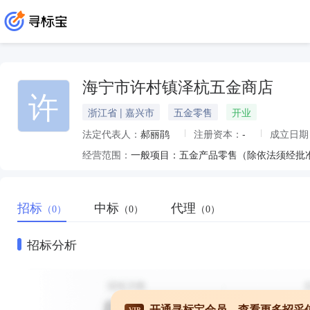
海宁市许村镇泽杭五金商店
许
浙江省 | 嘉兴市
五金零售
开业
法定代表人：
郝丽鹃
注册资本：
-
成立日期
经营范围：
一般项目：五金产品零售（除依法须经批
招标
中标
代理
（0）
（0）
（0）
招标分析
开通寻标宝会员，查看更多招采
VIP