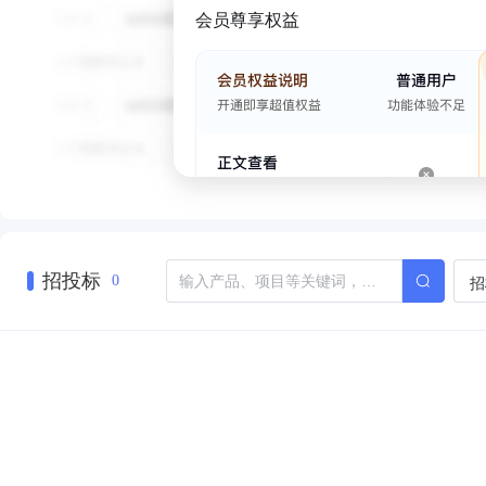
会员尊享权益
招投标
招
0