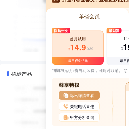
单省会员
限购一次
最划算
1
首月试用
1
14.9
¥39
¥
¥
每日仅0.48元
每日仅
到期29元/月/省自动续费，可随时取消。
招标产品
标讯详情查看
关键电话直连
甲方分析查询