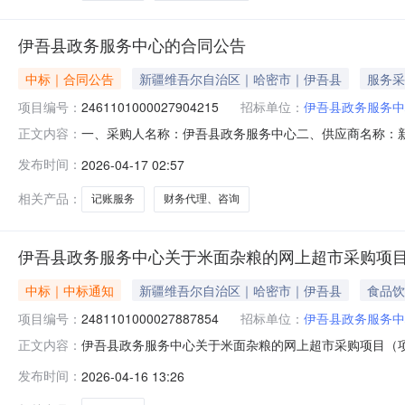
伊吾县政务服务中心的合同公告
中标｜合同公告
新疆维吾尔自治区｜哈密市｜伊吾县
服务采
项目编号：
2461101000027904215
招标单位：
伊吾县政务服务中
一、采购人名称：伊吾县政务服务中心二、供应商名称：
正文内容：
2461101000027904215五、合同编号：11NMB
发布时间：
2026-04-17 02:57
1.001800018000服务要求或标的基本概况：七、其
真：/地址：
相关产品：
记账服务
财务代理、咨询
伊吾县政务服务中心关于米面杂粮的网上超市采购项
中标｜中标通知
新疆维吾尔自治区｜哈密市｜伊吾县
食品饮
项目编号：
2481101000027887854
招标单位：
伊吾县政务服务中
伊吾县政务服务中心关于米面杂粮的网上超市采购项目（项目编
正文内容：
关于米面杂粮的网上超市采购项目采购项目项目编号:2481101
发布时间：
2026-04-16 13:26
编码:650522项目所在行政区划名称:新疆维吾尔自治区