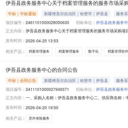
伊吾县政务服务中心关于档案管理服务的服务市场采
中标｜中标通知
新疆维吾尔自治区｜哈密市｜伊吾县
服务采
项目编号：
2461101000028050630
招标单位：
伊吾县政务服务中
伊吾县政务服务中心关于档案管理服务的服务市场采购项目（项
正文内容：
中心关于档案管理服务的服务市场采购项目采购项目项目编号:246
发布时间：
2026-04-25 13:53
行政区划编码:650522项目所在行政区划名称:新疆维
相关产品：
档案管理服务
档案整理服务
数字化
档案管理软
伊吾县政务服务中心的合同公告
中标｜合同公告
新疆维吾尔自治区｜哈密市｜伊吾县
服务采
项目编号：
2411101000027949371
招标单位：
伊吾县政务服务中
一、采购人名称：伊吾县政务服务中心二、供应商名称：
正文内容：
2411101000027949371五、合同编号：11NMB0P
发布时间：
2026-04-20 19:50
或标的基本概况：七、其它事项：详见附件中的合同文件八、
相关产品：
意外保险服务