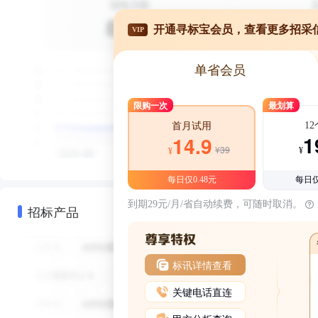
开通寻标宝会员，查看更多招采
VIP
单省会员
限购一次
最划算
1
首月试用
1
14.9
¥39
¥
¥
每日仅0.48元
每日仅
到期29元/月/省自动续费，可随时取消。
招标产品
标讯详情查看
关键电话直连