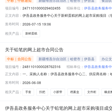
中标｜中标通知
新疆维吾尔自治区｜哈密市｜伊吾县
食品饮
项目编号：
2471101000029402455
招标单位：
伊吾县政务服务中
伊吾县政务服务中心关于新鲜蛋糕的网上超市采购项目（项目编
正文内容：
关于新鲜蛋糕的网上超市采购项目采购项目项目编号:2471101
发布时间：
2026-07-15 19:06
编码:650522项目所在行政区划名称:新疆维吾尔自治区
相关产品：
新鲜蛋糕
关于铅笔的网上超市合同公告
中标｜合同公告
新疆维吾尔自治区｜哈密市｜伊吾县
办公文
项目编号：
2481101000028762316
招标单位：
伊吾县政务服务中
一、采购人名称：伊吾县政务服务中心二、供应商名称：
正文内容：
2481101000028762316五、合同编号：11NMB0P07
发布时间：
2026-06-08
6600ES中性笔得力/deli6600ES支5.0010503得力云彩
相关产品：
手套
扫把
小胶带
档案盒
文件柜
橡皮
伊吾县政务服务中心关于铅笔的网上超市采购项目成