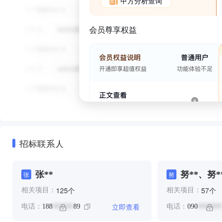
甲方分析查询
会员尊享权益
招标联系人
张**
努**、努*
张
努
个
个
125
57
相关项目：
相关项目：
立即查看
电话：
188
89
电话：
090
******
*******