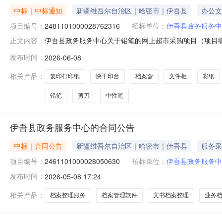
中标｜中标通知
新疆维吾尔自治区｜哈密市｜伊吾县
办公文
项目编号：
2481101000028762316
招标单位：
伊吾县政务服务中
伊吾县政务服务中心关于铅笔的网上超市采购项目（项目编号:
正文内容：
铅笔的网上超市采购项目采购项目项目编号:24811010000
发布时间：
2026-06-08
码:650522项目所在行政区划名称:新疆维吾尔自治区
相关产品：
复印打印纸
快干印台
档案盒
文件柜
彩纸
铅笔
剪刀
中性笔
伊吾县政务服务中心的合同公告
中标｜合同公告
新疆维吾尔自治区｜哈密市｜伊吾县
服务采
项目编号：
2461101000028050630
招标单位：
伊吾县政务服务中
发布时间：
2026-05-08 17:24
相关产品：
档案整理服务
档案管理软件
文书档案整理
业务