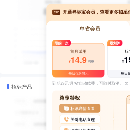
开通寻标宝会员，查看更多招采
VIP
单省会员
限购一次
最划算
1
首月试用
1
14.9
¥39
¥
¥
每日仅0.48元
每日仅
到期29元/月/省自动续费，可随时取消。
招标产品
标讯详情查看
关键电话直连