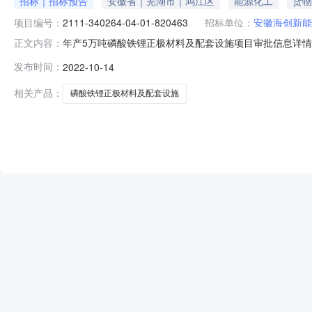
招标｜招标预告
安徽省｜芜湖市｜鸠江区
能源化工
货物
项目编号：
2111-340264-04-01-820463
招标单位：
安徽海创新能
年产5万吨磷酸铁锂正极材料及配套设施项目审批信息详情项目代
正文内容：
340200000000003010677102事项名称：新
发布时间：
2022-10-14
元）：134460.4所属行业：3985批复单位：芜湖市人
相关产品：
磷酸铁锂正极材料及配套设施