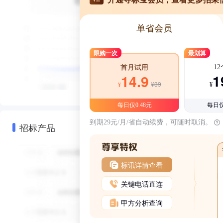
单省会员
限购一次
最划算
1
首月试用
1
14.9
¥39
¥
¥
每日仅0.48元
每日仅
到期29元/月/省自动续费，可随时取消。
招标产品
标讯详情查看
关键电话直连
甲方分析查询