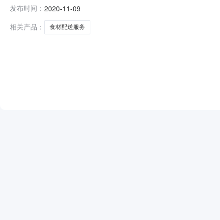
送服务项目(项目编号：GDQ020-026FW)采用公
发布时间：
2020-11-09
食材配送服务项目三、项目编号：GDQ020-026FW四
相关产品：
食材配送服务