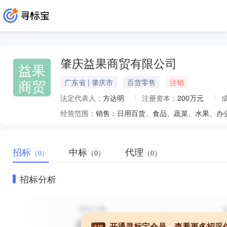
肇庆益果商贸有限公司
益果
商贸
广东省 | 肇庆市
百货零售
注销
法定代表人：
方达明
注册资本：
200万元
经营范围：
招标
中标
代理
（0）
（0）
（0）
招标分析
开通寻标宝会员，查看更多招采
VIP