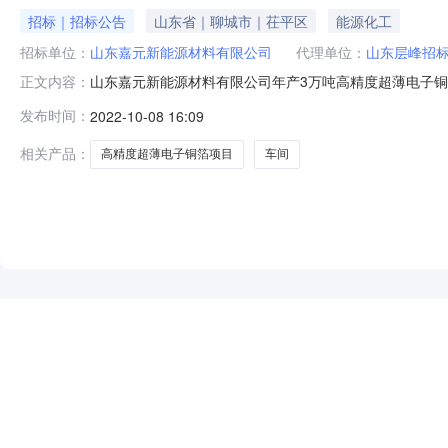
招标｜招标公告
山东省｜聊城市｜茌平区
能源化工
招标单位：
山东嘉元新能源材料有限公司
代理单位：
山东层峰招
山东嘉元新能源材料有限公司年产3万吨高精度超薄电子
正文内容：
筑安装工程有限公司、山东聊城市邦成建设有限公司，以上
发布时间：
2022-10-08 16:09
箔项目（二期工程）4#车间项目的投标，1.招标条件本
准建设，招标人为山东嘉元新能源
相关产品：
高精度超薄电子铜箔项目
车间
NEW
HOT
5折起