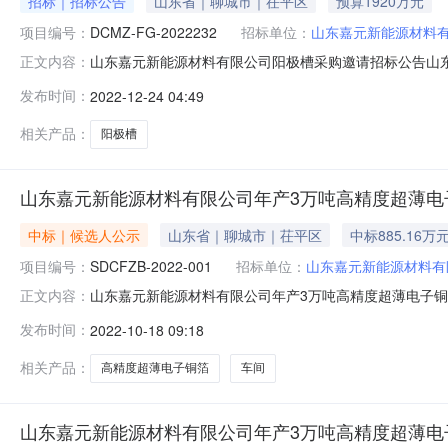
招标｜招标公告
山东省｜聊城市｜茌平区
预算1920万元
项目编号：
DCMZ-FG-2022232
招标单位：
山东嘉元新能源材料
山东嘉元新能源材料有限公司阳极槽采购邀请招标公告山
正文内容：
元新能源材料有限公司的委托，对山东嘉元新能源材料有限公
发布时间：
2022-12-24 04:49
项目名称：山东嘉元新能源材料有限公司阳极槽采购三、项目内容及
1
相关产品：
阳极槽
山东嘉元新能源材料有限公司年产3万吨高精度超薄电子
中标｜候选人公示
山东省｜聊城市｜茌平区
中标885.16万
项目编号：
SDCFZB-2022-001
招标单位：
山东嘉元新能源材料有
山东嘉元新能源材料有限公司年产3万吨高精度超薄电子
正文内容：
集高端产业聚集区联系人：黄洪权电话：139230415
发布时间：
2022-10-18 09:18
宁风平电话：19963598118三、招标项目名称：山东嘉
招标方
相关产品：
高精度超薄电子铜箔
车间
山东嘉元新能源材料有限公司年产3万吨高精度超薄电子