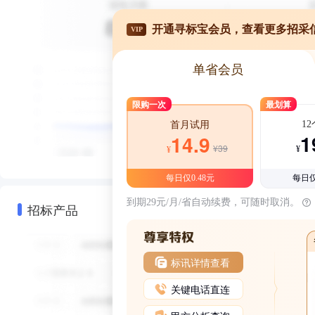
开通寻标宝会员，查看更多招采
VIP
单省会员
限购一次
最划算
1
首月试用
1
14.9
¥39
¥
¥
每日仅0.48元
每日仅
到期29元/月/省自动续费，可随时取消。
招标产品
标讯详情查看
关键电话直连