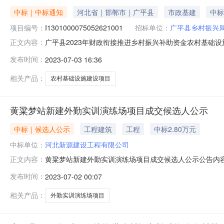
中标｜中标通知
河北省｜邯郸市｜广平县
市政基建
中标
项目编号：
I1301000075052621001
招标单位：
广平县乡村振兴
广平县2023年财政衔接推进乡村振兴补助资金农村基础设施建
正文内容：
饰、装修和其他建筑业公告名称广平县2023年财政衔接
发布时间：
2023-07-03 16:36
设项目六标段其它说明/公告内容广平县2023年财政衔
4669346.01元(
相关产品：
农村基础设施建设项目
黄粱梦站新建外勤实训演练场项目成交候选人公示
中标｜候选人公示
工程建筑
工程
中标2.80万元
中标单位：
河北新源建设工程有限公司
黄粱梦站新建外勤实训演练场项目成交候选人公示公告内容
正文内容：
司谈判报价：28000.00元第二成交候选人：河北卓林建筑
发布时间：
2023-07-02 00:07
7月2日～2023年7月6日公示期满后，如无异议，根据国
相关产品：
外勤实训演练场项目