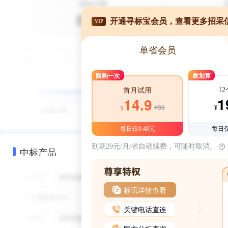
开通寻标宝会员，查看更多招采
VIP
单省会员
限购一次
最划算
1
首月试用
1
14.9
¥39
¥
¥
每日仅0.48元
每日仅
到期29元/月/省自动续费，可随时取消。
中标产品
标讯详情查看
关键电话直连