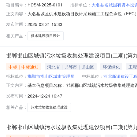
项目编号：
HDSM-2025-0101
招标单位：
大名县名城国有资本投
大名县城区供水建设项目设计采购施工工程总承包（EPC
正文内容：
省-邯郸市-大名县相关公告大名县城区供水建设项目设计采购
发布时间：
2025-03-21 15:33
施工工程总承包（EPC）招标项目编号:HDSM-2025-
项
相关产品：
供水建设项目设计
邯郸邯山区城镇污水垃圾收集处理建设项目(二期)(第
中标｜中标通知
河北省｜邯郸市｜邯山区
环保绿化
工程
招标单位：
邯郸市邯山区城市管理局
中标单位：
河北新源建设工
基本信息项目名称：邯郸邯山区城镇污水垃圾收集处理建
正文内容：
业：建筑装饰、装修和其他建筑业所属地区：邯郸市-市辖区开标
发布时间：
2024-12-24 16:47
价格(元)质量要求计划工期191130403MA0FATW8
相关产品：
污水垃圾收集处理建设
邯郸邯山区城镇污水垃圾收集处理建设项目(二期)(第