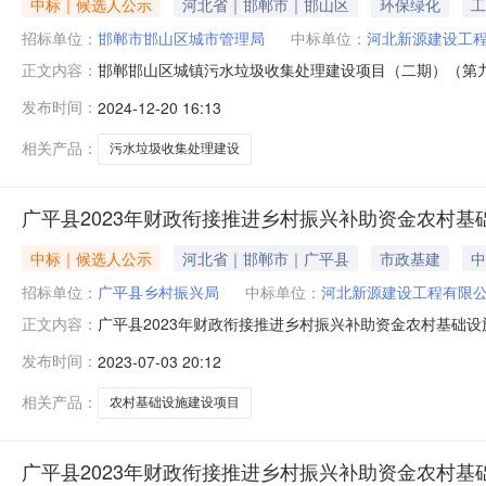
中标｜候选人公示
河北省｜邯郸市｜邯山区
环保绿化
工
招标单位：
邯郸市邯山区城市管理局
中标单位：
河北新源建设工
邯郸邯山区城镇污水垃圾收集处理建设项目（二期）（第
正文内容：
设施管理业所属地区：邯郸市-市辖区开标时间：2024-12-19
发布时间：
2024-12-20 16:13
排序中标候选人单位名称投标价格(元)评标价格(元)质量要求计
相关产品：
污水垃圾收集处理建设
广平县2023年财政衔接推进乡村振兴补助资金农村基
中标｜候选人公示
河北省｜邯郸市｜广平县
市政基建
中
招标单位：
广平县乡村振兴局
中标单位：
河北新源建设工程有限
广平县2023年财政衔接推进乡村振兴补助资金农村基础设施
正文内容：
叁佰肆拾陆元零壹分工期：150日历天质量标准：合格项目
发布时间：
2023-07-03 20:12
人：广平县乡村振兴局联系人：**泽联系电话：0310-2
190319
相关产品：
农村基础设施建设项目
广平县2023年财政衔接推进乡村振兴补助资金农村基