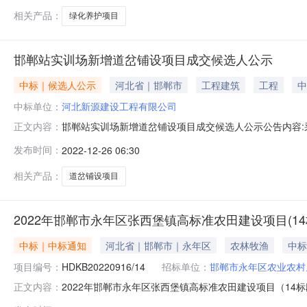
相关产品：
绿化养护项目
邯郸站实训场新增道岔铺设项目成交候选人公示
中标｜候选人公示
河北省｜邯郸市
工程建筑
工程
中
中标单位：
河北新源建设工程有限公司
邯郸站实训场新增道岔铺设项目成交候选人公示公告内容:
正文内容：
谈判报价：70100.00元第二成交候选人：河北卓林建筑安
发布时间：
2022-12-26 06:30
年12月25日～2022年12月28日公示期满后，如无异
相关产品：
道岔铺设项目
2022年邯郸市永年区张西堡镇高标准农田建设项目(1
中标｜中标通知
河北省｜邯郸市｜永年区
农林牧渔
中标
项目编号：
HDKB20220916/14
招标单位：
邯郸市永年区农业农村
2022年邯郸市永年区张西堡镇高标准农田建设项目（14
正文内容：
HDKB20220916/14项目名称：2022年邯郸市永年