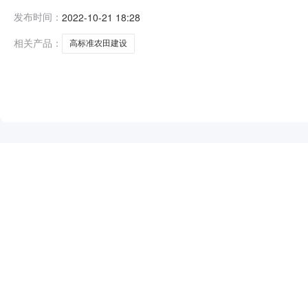
示名称：2022年邯郸市永年区张西堡镇高标准农田建设项
发布时间：
2022-10-21 18:28
目（十四标段）开标时间:2022年10月19日09时00分开标地点:
相关产品：
高标准农田建设
NEW
HOT
5折起
暂时没有搜索结果…