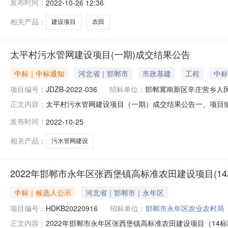
发布时间：
2022-10-26 12:36
（http://hb.zcjb.com.cn）二、中标单位投标人
相关产品：
建设项目
农田
太平村污水管网建设项目(一期)成交结果公告
中标｜中标通知
河北省｜邯郸市
市政基建
工程
中标
项目编号：
JDZB-2022-036
招标单位：
邯郸冀南新区辛庄营乡人
太平村污水管网建设项目（一期）成交结果公告一、项目编号
正文内容：
工程有限公司统一社会信用代码：91130403MA0FAT
发布时间：
2022-10-25
村污水管网建设项目（一期）施工范围：污水管网建设，
21320214307
相关产品：
污水管网建设
2022年邯郸市永年区张西堡镇高标准农田建设项目(1
中标｜候选人公示
河北省｜邯郸市｜永年区
项目编号：
HDKB20220916
招标单位：
邯郸市永年区农业农村局
2022年邯郸市永年区张西堡镇高标准农田建设项目（14标
正文内容：