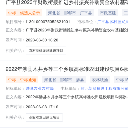
广平县2023年财政衔接推进乡村振兴补助资金农村
中标｜候选人公示
河北省｜邯郸市｜广平县
市政基建
工
项目编号：
I1301000075052621001
招标单位：
广平县乡村振兴
广平县2023年财政衔接推进乡村振兴补助资金农村基础设施建
正文内容：
行业：建筑装饰、装修和其他建筑业招标项目名称：广平县202
发布时间：
2023-06-30 16:20
县2023年财政衔接推进乡村振兴补助资金农村基础设施建设项目
相关产品：
农村基础设施建设项目
2022年涉县木井乡等三个乡镇高标准农田建设项目6
中标｜中标通知
河北省｜邯郸市｜涉县
农林牧渔
中标15
招标单位：
涉县农业农村局
中标单位：
河北新源建设工程有限公
2022年涉县木井乡等三个乡镇高标准农田建设项目6标
正文内容：
程有限公司中标金额：1511840.22元
发布时间：
2023-06-03 17:16
相关产品：
高标准农田建设项目