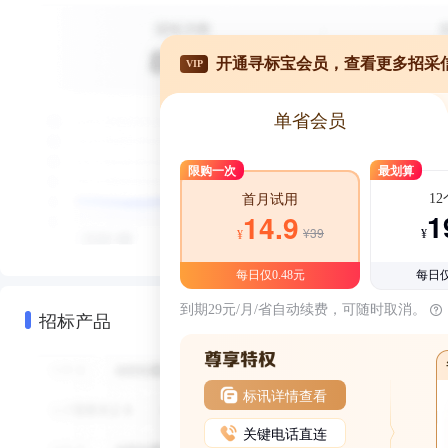
开通寻标宝会员，查看更多招采
VIP
单省会员
限购一次
最划算
1
首月试用
1
14.9
¥39
¥
¥
每日仅0.48元
每日仅
到期29元/月/省自动续费，可随时取消。
招标产品
标讯详情查看
关键电话直连