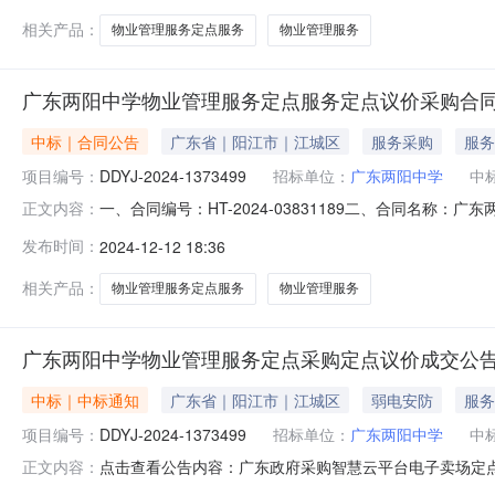
相关产品：
物业管理服务定点服务
物业管理服务
广东两阳中学物业管理服务定点服务定点议价采购合
中标｜合同公告
广东省｜阳江市｜江城区
服务采购
服务
项目编号：
DDYJ-2024-1373499
招标单位：
广东两阳中学
中
一、合同编号：HT-2024-03831189二、合同名称：
正文内容：
管理服务定点采购五、合同主体采购人（甲方）：广东两阳中
发布时间：
2024-12-12 18:36
防技术服务有限公司地址：北山大征常大街1-4号203联系
相关产品：
物业管理服务定点服务
物业管理服务
广东两阳中学物业管理服务定点采购定点议价成交公
中标｜中标通知
广东省｜阳江市｜江城区
弱电安防
服务
项目编号：
DDYJ-2024-1373499
招标单位：
广东两阳中学
中
点击查看公告内容：广东政府采购智慧云平台电子卖场定点议价成
正文内容：
1119:12:31启动。现将本次议价结果公布如下：本项