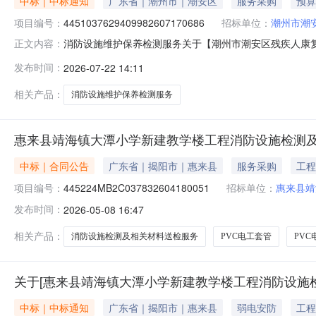
中标｜中标通知
广东省｜潮州市｜潮安区
服务采购
预算
项目编号：
4451037629409982607170686
招标单位：
潮州市潮
消防设施维护保养检测服务关于【潮州市潮安区残疾人康复中心
正文内容：
综合服务中心公开选取消防设施维护保养检测服务中介服
发布时间：
2026-07-22 14:11
（属于非行政管理的中介服务项目采购）投资审批项目是投资审批项目编码
相关产品：
消防设施维护保养检测服务
惠来县靖海镇大潭小学新建教学楼工程消防设施检测
中标｜合同公告
广东省｜揭阳市｜惠来县
服务采购
工程
项目编号：
445224MB2C037832604180051
招标单位：
惠来县靖
发布时间：
2026-05-08 16:47
相关产品：
消防设施检测及相关材料送检服务
PVC电工套管
PV
关于[惠来县靖海镇大潭小学新建教学楼工程消防设施
中标｜中标通知
广东省｜揭阳市｜惠来县
弱电安防
工程