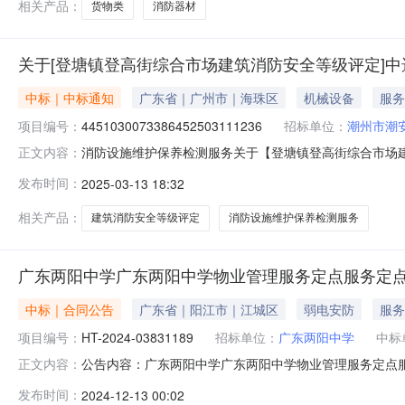
相关产品：
货物类
消防器材
关于[登塘镇登高街综合市场建筑消防安全等级评定]
中标｜中标通知
广东省｜广州市｜海珠区
机械设备
服务
项目编号：
4451030073386452503111236
招标单位：
潮州市潮
消防设施维护保养检测服务关于【登塘镇登高街综合市场建筑
正文内容：
民政府公开选取消防设施维护保养检测服务中介服务机构
发布时间：
2025-03-13 18:32
政管理的中介服务项目采购）投资审批项目否采购项目编码：445
相关产品：
建筑消防安全等级评定
消防设施维护保养检测服务
广东两阳中学广东两阳中学物业管理服务定点服务定
中标｜合同公告
广东省｜阳江市｜江城区
弱电安防
服务
项目编号：
HT-2024-03831189
招标单位：
广东两阳中学
中标
公告内容：广东两阳中学广东两阳中学物业管理服务定点服务
正文内容：
议价采购合同三、项目编号DDYJ-2024-137349
发布时间：
2024-12-13 00:02
青湖畔（总务处收）联系方式：0662-2237898供应商(