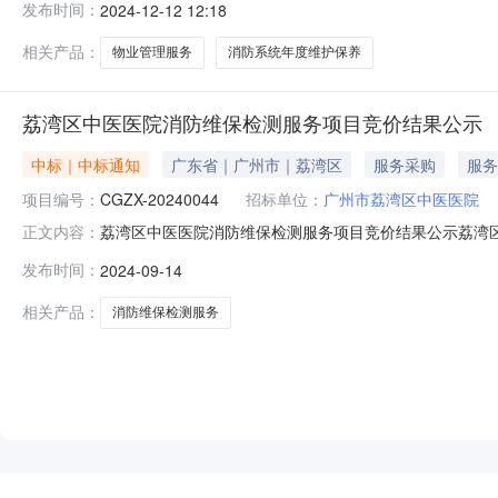
发布时间：
2024-12-12 12:18
元整）（三）成交标的明细服务描述数量单位供应商报价(元)
相关产品：
物业管理服务
消防系统年度维护保养
荔湾区中医医院消防维保检测服务项目竞价结果公示
中标｜中标通知
广东省｜广州市｜荔湾区
服务采购
服务
项目编号：
CGZX-20240044
招标单位：
广州市荔湾区中医医院
荔湾区中医医院消防维保检测服务项目竞价结果公示荔湾区
正文内容：
86472946传真：020-86472946广州市荔湾区中
发布时间：
2024-09-14
息供应商名称：广东顺泰消防技术服务有限公司供应商地址：
作日。
相关产品：
消防维保检测服务
NEW
HOT
5折起