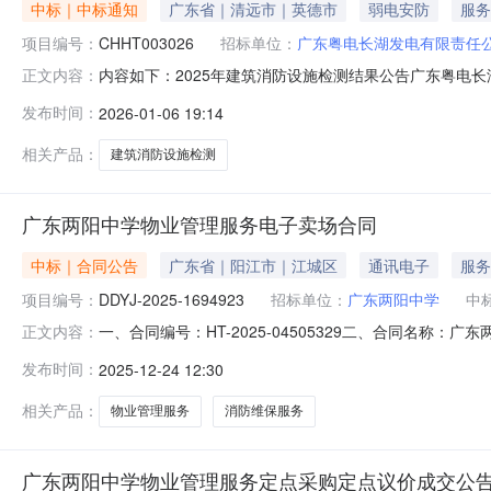
中标｜中标通知
广东省｜清远市｜英德市
弱电安防
服务
项目编号：
CHHT003026
招标单位：
广东粤电长湖发电有限责任
内容如下：2025年建筑消防设施检测结果公告广东粤电长湖
正文内容：
下：中标人：广东顺泰消防技术服务有限公司中标价为(元)：42
发布时间：
2026-01-06 19:14
相关产品：
建筑消防设施检测
广东两阳中学物业管理服务电子卖场合同
中标｜合同公告
广东省｜阳江市｜江城区
通讯电子
服务
项目编号：
DDYJ-2025-1694923
招标单位：
广东两阳中学
中
一、合同编号：HT-2025-04505329二、合同名称：
正文内容：
采购五、合同主体采购人（甲方）：广东两阳中学地址：广东
发布时间：
2025-12-24 12:30
限公司地址：广州市海珠区北山大征常大街1-4号203联系
相关产品：
物业管理服务
消防维保服务
广东两阳中学物业管理服务定点采购定点议价成交公