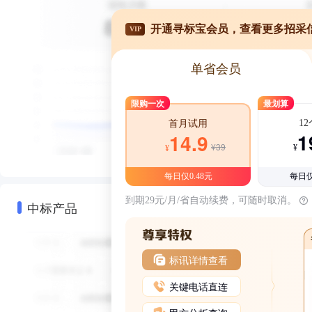
开通寻标宝会员，查看更多招采
VIP
单省会员
限购一次
最划算
1
首月试用
1
14.9
¥39
¥
¥
每日仅0.48元
每日仅
到期29元/月/省自动续费，可随时取消。
中标产品
标讯详情查看
关键电话直连