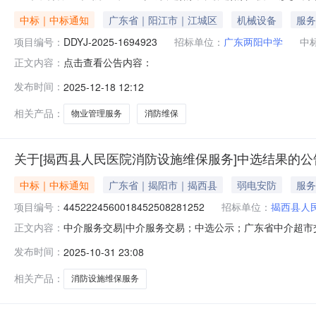
中标｜中标通知
广东省｜阳江市｜江城区
机械设备
服务
项目编号：
DDYJ-2025-1694923
招标单位：
广东两阳中学
中
点击查看公告内容：
正文内容：
发布时间：
2025-12-18 12:12
相关产品：
物业管理服务
消防维保
关于[揭西县人民医院消防设施维保服务]中选结果的公
中标｜中标通知
广东省｜揭阳市｜揭西县
弱电安防
服务
项目编号：
4452224560018452508281252
招标单位：
揭西县人
中介服务交易|中介服务交易；中选公示；广东省中介超市交易系
正文内容：
称：揭西县人民医院中介服务事项：无（属于非行政管理
发布时间：
2025-10-31 23:08
选取业务单位咨询电话：0663-5592806监督举报：
相关产品：
消防设施维保服务