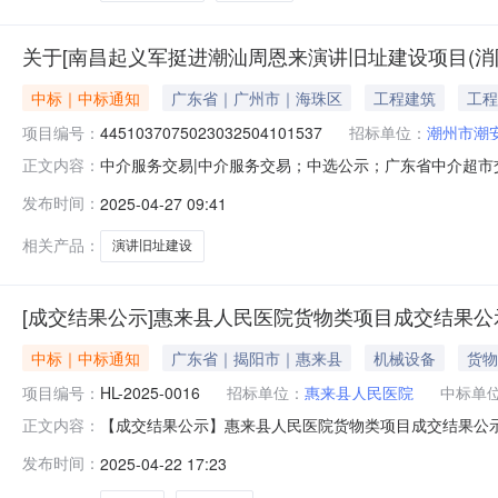
关于[南昌起义军挺进潮汕周恩来演讲旧址建设项目(消
中标｜中标通知
广东省｜广州市｜海珠区
工程建筑
工程
项目编号：
4451037075023032504101537
招标单位：
潮州市潮
中介服务交易|中介服务交易；中选公示；广东省中介超市交易系
正文内容：
检测）项目业主名称：潮州市潮安区龙湖镇人民政府中介
发布时间：
2025-04-27 09:41
为6000元，具体以合同实际签订为准选取中介机构方式：
广州市海珠
相关产品：
演讲旧址建设
[成交结果公示]惠来县人民医院货物类项目成交结果公
中标｜中标通知
广东省｜揭阳市｜惠来县
机械设备
货物
项目编号：
HL-2025-0016
招标单位：
惠来县人民医院
中标单
【成交结果公示】惠来县人民医院货物类项目成交结果公
正文内容：
及谈判会议，确定拟成交单位。现将评审委员会评定的拟成交
发布时间：
2025-04-22 17:23
限公司此成交结果公示期为3个工作日,对本次结果有任何意见可
县人民医院2