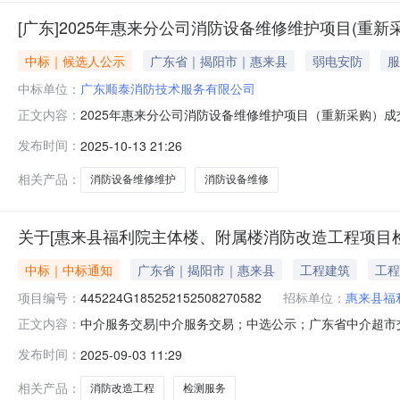
[广东]2025年惠来分公司消防设备维修维护项目(重新
中标｜候选人公示
广东省｜揭阳市｜惠来县
弱电安防
服
中标单位：
广东顺泰消防技术服务有限公司
2025年惠来分公司消防设备维修维护项目（重新采购）成交候
正文内容：
A22624C01）评审委员会按照询比文件载明的评审方
发布时间：
2025-10-13 21:26
名称：广东顺泰消防技术服务有限公司（2）响应报价：318
相关产品：
消防设备维修维护
消防设备维修
关于[惠来县福利院主体楼、附属楼消防改造工程项目检
中标｜中标通知
广东省｜揭阳市｜惠来县
工程建筑
工程
项目编号：
445224G185252152508270582
招标单位：
惠来县福
中介服务交易|中介服务交易；中选公示；广东省中介超市交易系
正文内容：
检测服务项目业主名称：惠来县福利院中介服务事项：无
发布时间：
2025-09-03 11:29
与测算，具体金额以财政部门的审核为准。选取中介机构方式
构联系地址：广
相关产品：
消防改造工程
检测服务