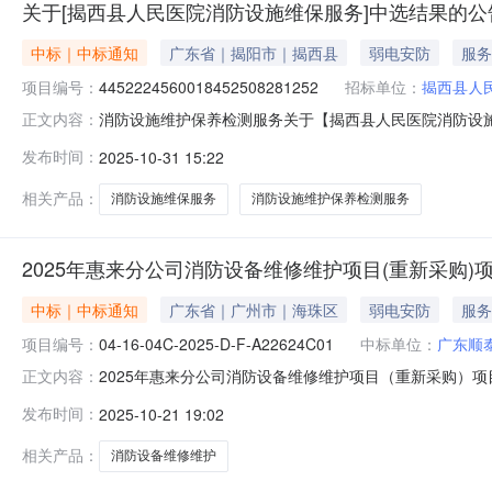
关于[揭西县人民医院消防设施维保服务]中选结果的公
中标｜中标通知
广东省｜揭阳市｜揭西县
弱电安防
服务
项目编号：
4452224560018452508281252
招标单位：
揭西县人
消防设施维护保养检测服务关于【揭西县人民医院消防设施维
正文内容：
维护保养检测服务中介服务机构，现将中选结果相关事项
发布时间：
2025-10-31 15:22
项目否采购项目编码：44522245600184525082
相关产品：
消防设施维保服务
消防设施维护保养检测服务
2025年惠来分公司消防设备维修维护项目(重新采购)
中标｜中标通知
广东省｜广州市｜海珠区
弱电安防
服务
项目编号：
04-16-04C-2025-D-F-A22624C01
中标单位：
广东顺
2025年惠来分公司消防设备维修维护项目（重新采购）项
正文内容：
维修维护项目（重新采购）（项目编号：04-16-04C-2
发布时间：
2025-10-21 19:02
公司采购代理机构：公诚管理咨询有限公司日期：2025年1
相关产品：
消防设备维修维护