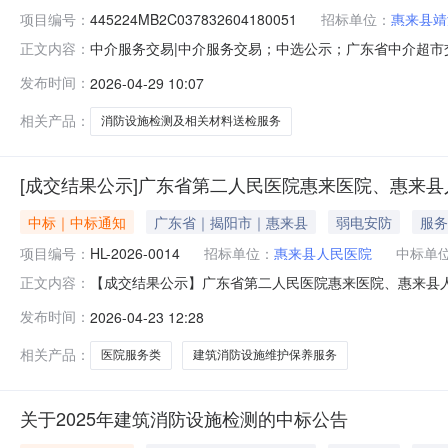
项目编号：
445224MB2C037832604180051
招标单位：
惠来县靖
中介服务交易|中介服务交易；中选公示；广东省中介超市交易系
正文内容：
检测及相关材料送检服务项目业主名称：惠来县靖海镇大潭小
发布时间：
2026-04-29 10:07
金额说明：本项目预算金额暂不做评估与测算，最终以惠
话：1576
相关产品：
消防设施检测及相关材料送检服务
[成交结果公示]广东省第二人民医院惠来医院、惠来
中标｜中标通知
广东省｜揭阳市｜惠来县
弱电安防
服务
项目编号：
HL-2026-0014
招标单位：
惠来县人民医院
中标单
【成交结果公示】广东省第二人民医院惠来医院、惠来县
正文内容：
对以下项目进行了院内技术论证及谈判会议，确定拟成交单位
发布时间：
2026-04-23 12:28
位：广东顺泰消防技术服务有限公司此成交结果公示期为3
6623541纪检室：0663-66
相关产品：
医院服务类
建筑消防设施维护保养服务
关于2025年建筑消防设施检测的中标公告