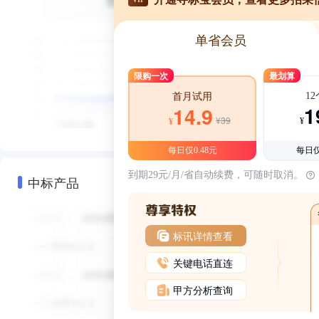
单省会员
限购一次
最划算
1
首月试用
1
14.9
¥39
¥
¥
每日仅0.48元
每日仅
到期29元/月/省自动续费，可随时取消。
中标产品
标讯详情查看
关键电话直连
甲方分析查询