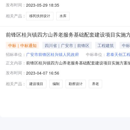
君泰天创工程咨询有限公司广安分公司第二名：中征城乡
发布时间：
2023-05-29 18:35
其他补充事宜：无。五、凡对本次公告内容提出询问，请联系
滓镇人民政府2023年5月29
相关产品：
移民扶持设计
水库
前锋区桂兴镇四方山养老服务基础配套建设项目实施
中标｜中标通知
四川省｜广安市｜前锋区
工程建筑
中标
招标单位：
广安市前锋区桂兴镇人民政府
中标单位：
君泰天创工
前锋区桂兴镇四方山养老服务基础配套建设项目实施方案
正文内容：
方案编制、勘察设计服务中选结果的公告我镇于2023年
发布时间：
2023-04-07 16:56
务单位的公告。2023年4月7日上午我镇组织资格审核
司为中选单位，中标价：39800元（大
相关产品：
建设项目
编制
勘察设计
养老