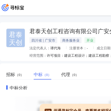
君泰天创工程咨询有限公司广安
君泰
天创
四川省 | 广安市
商务服务业
开业
法定代表人：
谭代海
注册资本：
-
成立日期
经营范围：
招标
中标
代理
（0）
（0）
（0）
中标分析
开通寻标宝会员，查看更多招采
VIP