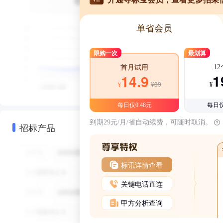
单省会员
限购一次
最划算
1
首月试用
1
14.9
¥39
¥
¥
每日仅0.48元
每日仅
到期29元/月/省自动续费，可随时取消。
招标产品
标讯详情查看
关键电话直连
甲方分析查询