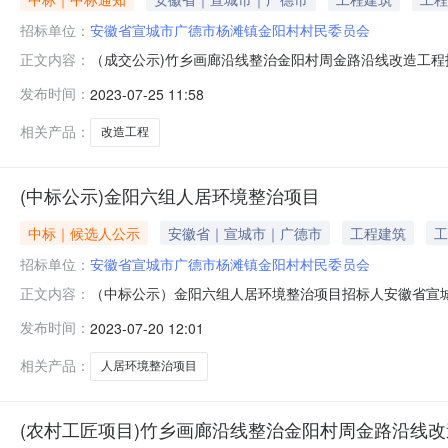
招标单位：
安徽省宣城市广德市杨滩镇金阳村村民委员会
（成交公示)竹乡画廊沿线整治金阳村周金路沿线改造工
正文内容：
工匠开标时间2023年7月25日09时00分中标人中标人姓名
发布时间：
2023-07-25 11:58
举报受理单位名称及电话：举报单位：广德市杨滩镇小额公共
相关产品：
改造工程
(中标公示)金阳六组人居环境整治项目
中标｜候选人公示
安徽省｜宣城市｜广德市
工程建筑
工
招标单位：
安徽省宣城市广德市杨滩镇金阳村村民委员会
（中标公示）金阳六组人居环境整治项目招标人安徽省宣城市
正文内容：
分中标人中标人姓名：汪祖梅中标价：人民币壹拾玖万贰仟捌佰
发布时间：
2023-07-20 12:01
广德市杨滩镇小额公共资源交易中心举报电话（传真）：0563
相关产品：
人居环境整治项目
(农村工匠项目)竹乡画廊沿线整治金阳村周金路沿线