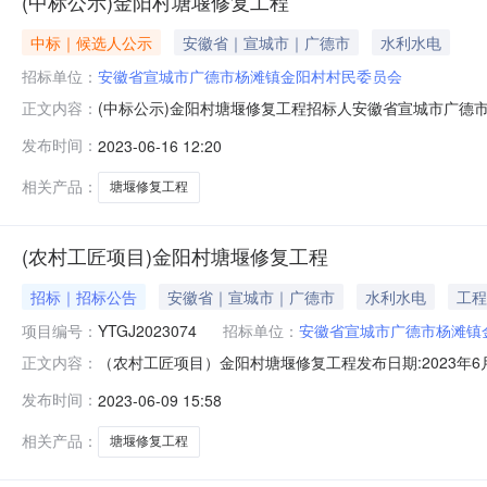
(中标公示)金阳村塘堰修复工程
中标｜候选人公示
安徽省｜宣城市｜广德市
水利水电
招标单位：
安徽省宣城市广德市杨滩镇金阳村村民委员会
(中标公示)金阳村塘堰修复工程招标人安徽省宣城市广德市
正文内容：
姓名：陈景荣中标价：人民币贰拾柒万肆仟伍佰贰拾元伍角叁分
发布时间：
2023-06-16 12:20
额公共资源交易中心举报电话（传真）：0563-670104
相关产品：
塘堰修复工程
(农村工匠项目)金阳村塘堰修复工程
招标｜招标公告
安徽省｜宣城市｜广德市
水利水电
工程
项目编号：
YTGJ2023074
招标单位：
安徽省宣城市广德市杨滩镇
（农村工匠项目）金阳村塘堰修复工程发布日期:2023年6
正文内容：
德市杨滩镇人民政府3、招标人：安徽省宣城市广德市杨滩
发布时间：
2023-06-09 15:58
城市广德市杨滩镇金阳村境内2、建设规模：具体工程量详见
4%、5%、6%
相关产品：
塘堰修复工程