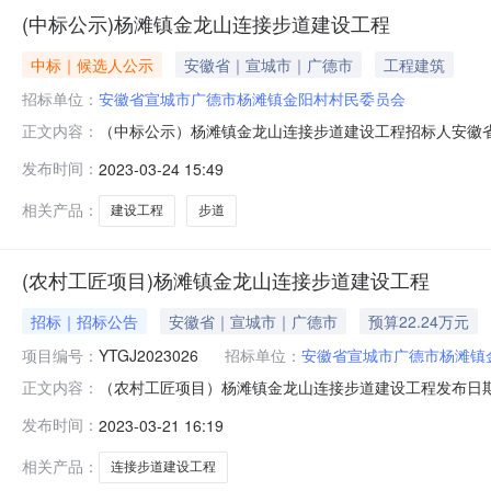
(中标公示)杨滩镇金龙山连接步道建设工程
中标｜候选人公示
安徽省｜宣城市｜广德市
工程建筑
招标单位：
安徽省宣城市广德市杨滩镇金阳村村民委员会
（中标公示）杨滩镇金龙山连接步道建设工程招标人安徽省
正文内容：
24日9时15分中标人中标人姓名：陈景荣中标价：人民币贰拾
发布时间：
2023-03-24 15:49
话：举报单位：广德市杨滩镇小额公共资源交易中心举报电话（
相关产品：
建设工程
步道
(农村工匠项目)杨滩镇金龙山连接步道建设工程
招标｜招标公告
安徽省｜宣城市｜广德市
预算22.24万元
项目编号：
YTGJ2023026
招标单位：
安徽省宣城市广德市杨滩镇
（农村工匠项目）杨滩镇金龙山连接步道建设工程发布日期:2
正文内容：
核准或备案机关名称：广德市杨滩镇人民政府3、招标人
发布时间：
2023-03-21 16:19
与招标范围1、工程实施地点：广德市杨滩镇金阳村2、建
（￥222486.56）4、成交价：成
相关产品：
连接步道建设工程