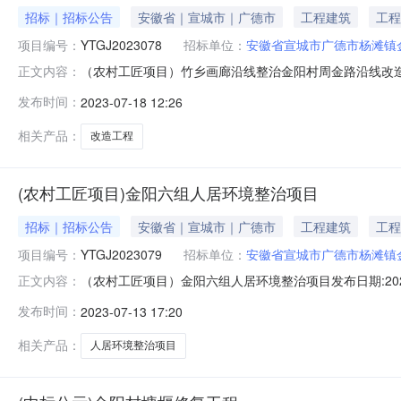
招标｜招标公告
安徽省｜宣城市｜广德市
工程建筑
工程
项目编号：
YTGJ2023078
招标单位：
安徽省宣城市广德市杨滩镇
（农村工匠项目）竹乡画廊沿线整治金阳村周金路沿线改造工程
正文内容：
线改造工程2、项目审批、核准或备案机关名称：广德市杨
发布时间：
2023-07-18 12:26
二、项目概况与招标范围1、工程实施地点：广德市杨滩
壹拾玖万捌仟肆佰陆拾肆元
相关产品：
改造工程
(农村工匠项目)金阳六组人居环境整治项目
招标｜招标公告
安徽省｜宣城市｜广德市
工程建筑
工程
项目编号：
YTGJ2023079
招标单位：
安徽省宣城市广德市杨滩镇
（农村工匠项目）金阳六组人居环境整治项目发布日期:202
正文内容：
案机关名称：广德市杨滩镇人民政府3、招标人：安徽省宣
发布时间：
2023-07-13 17:20
地点：广德市杨滩镇金阳村境内2、建设规模：主要内容
捌佰壹拾柒元柒角叁分（
相关产品：
人居环境整治项目