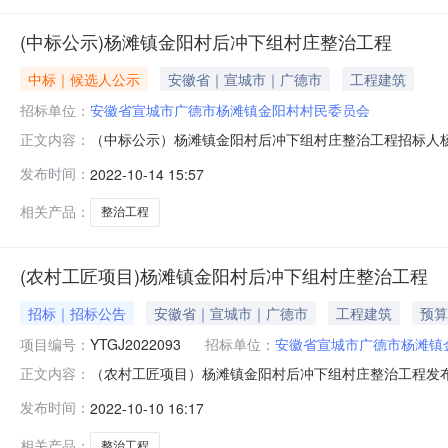
(中标公示)杨滩镇金阳村后冲下组村庄整治工程
中标｜候选人公示
安徽省｜宣城市｜广德市
工程建筑
招标单位：
安徽省宣城市广德市杨滩镇金阳村村民委员会
（中标公示）杨滩镇金阳村后冲下组村庄整治工程招标人杨
正文内容：
时10分中标候选人中标候选人:汪祖梅成交价:人民币壹拾叁万壹
发布时间：
2022-10-14 15:57
报受理单位:广德市杨滩镇小额公共资源交易中心举报受理电话:
相关产品：
整治工程
(农村工匠项目)杨滩镇金阳村后冲下组村庄整治工程
招标｜招标公告
安徽省｜宣城市｜广德市
工程建筑
预算
项目编号：
YTGJ2022093
招标单位：
安徽省宣城市广德市杨滩镇
（农村工匠项目）杨滩镇金阳村后冲下组村庄整治工程发布日期
正文内容：
目审批、核准或备案机关名称：广德市杨滩镇人民政府3、
发布时间：
2022-10-10 16:17
点：杨滩镇金阳村2、初始招标控制价为：人民币壹拾肆万叁
6%、7%、
相关产品：
整治工程