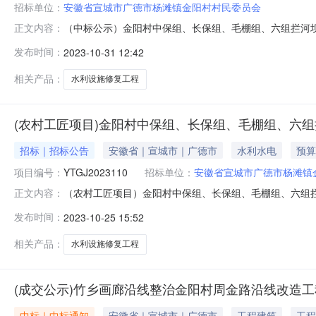
招标单位：
安徽省宣城市广德市杨滩镇金阳村村民委员会
（中标公示）金阳村中保组、长保组、毛棚组、六组拦河
正文内容：
拦河坝等水利设施修复工程招标方式农村工匠开标时间2023
发布时间：
2023-10-31 12:42
元）公示时间2023年10月31日至2023年11月03日
相关产品：
水利设施修复工程
(农村工匠项目)金阳村中保组、长保组、毛棚组、六
招标｜招标公告
安徽省｜宣城市｜广德市
水利水电
预算
项目编号：
YTGJ2023110
招标单位：
安徽省宣城市广德市杨滩镇
（农村工匠项目）金阳村中保组、长保组、毛棚组、六组拦河坝
正文内容：
组、长保组、毛棚组、六组拦河坝等水利设施修复工程2
发布时间：
2023-10-25 15:52
金来源：财政资金5、资格审查：资格后审二、项目概况
等。3、初始控制价：人民币
相关产品：
水利设施修复工程
(成交公示)竹乡画廊沿线整治金阳村周金路沿线改造工
中标｜中标通知
安徽省｜宣城市｜广德市
工程建筑
工程