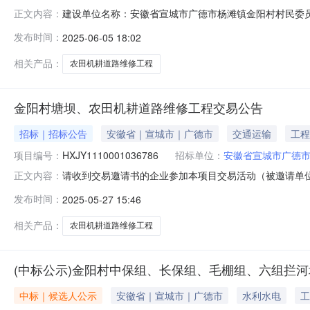
建设单位名称：安徽省宣城市广德市杨滩镇金阳村村民委员会
正文内容：
司地址：广德市财富公馆A座15楼1501室联系人及联系电话：杨
发布时间：
2025-06-05 18:02
月05日15时30分中标候选人第一中标候选人名称：安徽鑫
相关产品：
农田机耕道路维修工程
金阳村塘坝、农田机耕道路维修工程交易公告
招标｜招标公告
安徽省｜宣城市｜广德市
交通运输
工程
项目编号：
HXJY1110001036786
招标单位：
安徽省宣城市广德
请收到交易邀请书的企业参加本项目交易活动（被邀请单位名称
正文内容：
金来自财政资金，招标人为安徽省宣城市广德市杨滩镇金
发布时间：
2025-05-27 15:46
件，采用不见面开标）。2.项目概况与交易范围2.1项
设、堰塘修筑等；具体做法详
相关产品：
农田机耕道路维修工程
(中标公示)金阳村中保组、长保组、毛棚组、六组拦
中标｜候选人公示
安徽省｜宣城市｜广德市
水利水电
工