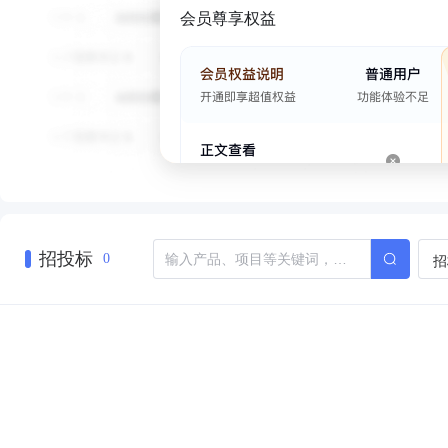
会员尊享权益
招投标
招
0