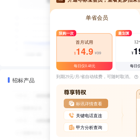
单省会员
限购一次
最划算
1
首月试用
1
14.9
¥39
¥
¥
每日仅0.48元
每日仅
到期29元/月/省自动续费，可随时取消。
招标产品
标讯详情查看
关键电话直连
甲方分析查询