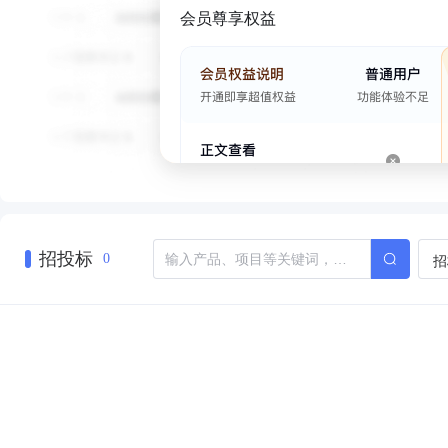
会员尊享权益
招投标
招
0