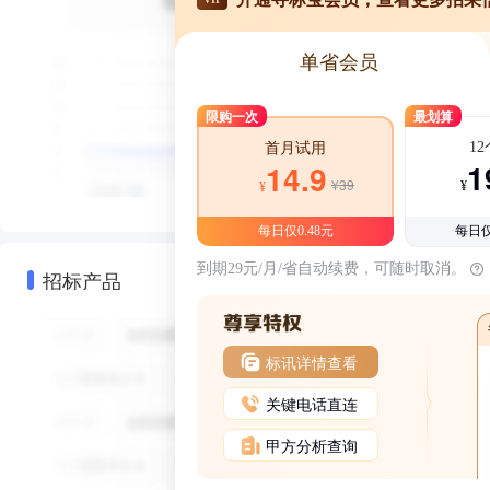
单省会员
限购一次
最划算
1
首月试用
1
14.9
¥39
¥
¥
每日仅0.48元
每日仅
到期29元/月/省自动续费，可随时取消。
招标产品
标讯详情查看
关键电话直连
甲方分析查询