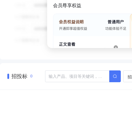
会员尊享权益
招投标
招
0