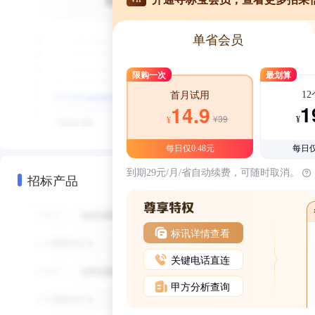
单省会员
限购一次
最划算
1
首月试用
1
14.9
¥39
¥
¥
每日仅0.48元
每日仅
到期29元/月/省自动续费，可随时取消。
招标产品
标讯详情查看
关键电话直连
甲方分析查询