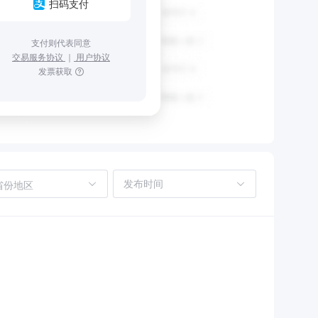
扫码支付
支付则代表同意
交易服务协议
｜
用户协议
发票获取
省份地区