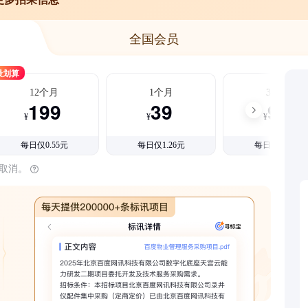
全国会员
最划算
12个月
1个月
3个月
199
39
99
¥
¥
¥
每日仅0.55元
每日仅1.26元
每日仅1.08元
时取消。