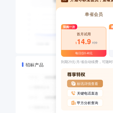
单省会员
限购一次
首月试用
14.9
¥39
¥
每日仅0.48元
到期29元/月/省自动续费，可随
招标产品
标讯详情查看
关键电话直连
甲方分析查询