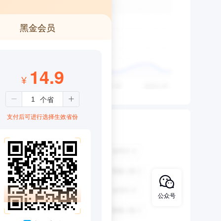
黑金会员
14.9
¥
支付后可进行选择生效省份
公众号