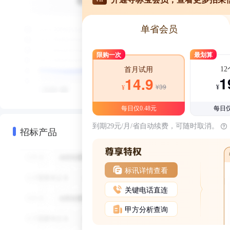
单省会员
限购一次
最划算
1
首月试用
1
14.9
¥39
¥
¥
每日仅0.48元
每日仅
到期29元/月/省自动续费，可随时取消。
招标产品
标讯详情查看
关键电话直连
甲方分析查询