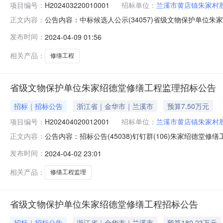
项目编号：
H202403220010001
招标单位：
兰溪市黄店镇朱家村
公告内容：中标候选人公示(34057)省级文物保护单位朱
正文内容：
类：施工一、招标人：兰溪市黄店镇朱家村股份经济合作
发布时间：
2024-04-09 01:56
级文物保护单位朱家绍德堂修缮工程五、招标方式：公开招标
人中标让利率
相关产品：
修缮工程
省级文物保护单位朱家绍德堂修缮工程监理招标公告
招标｜招标公告
浙江省｜金华市｜兰溪市
预算7.50万元
项目编号：
H202404020012001
招标单位：
兰溪市黄店镇朱家村
公告内容：招标公告(45038)钉钉群(106)朱家绍
正文内容：
理经批准建设，建设资金来自上级补助及自筹（资金来源）
发布时间：
2024-04-02 23:01
询有限公司。项目已具备招标条件，现对该项目的监理进行公
家村；2.3招标
相关产品：
修缮工程监理
省级文物保护单位朱家绍德堂修缮工程招标公告
招标｜招标公告
浙江省｜金华市｜兰溪市
预算180.23万元