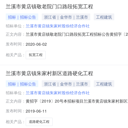
兰溪市黄店镇敬老院门口路段拓宽工程
招标｜招标公告
浙江省｜金华市｜兰溪市
工程建筑
招标单位：
兰溪市黄店镇朱家村股份经济合作社
兰溪市黄店镇敬老院门口路段拓宽工程招标公告黄招字〔2
正文内容：
社，建设资金来自上级专项资金。项目已具备招标条件，
发布时间：
2020-06-02
标范围及简况：敬老院门口路段拓宽工程。2、工期：75日
（含）以上资质的施工企业（仅限兰溪市
相关产品：
拓宽工程
兰溪市黄店镇朱家村新区道路硬化工程
招标｜招标公告
浙江省｜金华市｜兰溪市
工程建筑
招标单位：
兰溪市黄店镇朱家村股份经济合作社
黄招字〔2019〕20号本招标项目兰溪市黄店镇朱家村
正文内容：
备招标条件，现对该项目的施工进行公开招标。一、工程
发布时间：
2019-06-11
期：30日历天。3、工程预算投资额：11.6475万元
投）及相应二级（含）以上建造师。
相关产品：
道路硬化工程