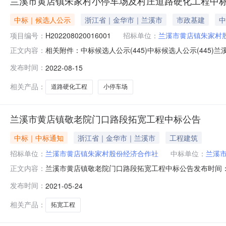
兰溪市黄店镇朱家村小停车场及村庄道路硬化工程中
中标｜候选人公示
浙江省｜金华市｜兰溪市
市政基建
中
项目编号：
H202208020016001
招标单位：
兰溪市黄店镇朱家村
相关附件：中标候选人公示(445)中标候选人公示(445)
正文内容：
人：兰溪市黄店镇朱家村股份经济合作社二、工程名称：
发布时间：
2022-08-15
庄道路硬化五、招标方式：公开招标六、开标结果公示名次中标
合国家相
相关产品：
道路硬化工程
小停车场
兰溪市黄店镇敬老院门口路段拓宽工程中标公告
中标｜中标通知
浙江省｜金华市｜兰溪市
工程建筑
招标单位：
兰溪市黄店镇朱家村股份经济合作社
中标单位：
兰溪
兰溪市黄店镇敬老院门口路段拓宽工程中标公告发布时间：2
正文内容：
设单位：兰溪市黄店镇朱家村股份经济合作社三、工程规模：
发布时间：
2021-05-24
价：347624元；工期：75日历天；项目负责人：潘玲）兰
相关产品：
拓宽工程