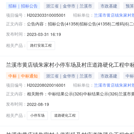
招标｜招标公告
浙江省｜金华市｜兰溪市
市政基建
预算
项目编号：
H202303310005001
招标单位：
兰溪市黄店镇朱家村
公告内容：招标公告(41358)招标公告(41358)二维码(6
正文内容：
（招标编号：H202303310005001）1.招标条
发布时间：
2023-03-31 16:19
合作社，委托代理机构为大地工程咨询有限公司。项目已
相关产品：
路灯安装工程
兰溪市黄店镇朱家村小停车场及村庄道路硬化工程中
中标｜中标通知
浙江省｜金华市｜兰溪市
市政基建
中标
项目编号：
H202208020016001
招标单位：
兰溪市黄店镇朱家村
相关附件：中标结果公示(326)中标结果公示(326)兰溪
正文内容：
市黄店镇朱家村股份经济合作社二、工程名称：兰溪市黄
发布时间：
2022-08-19
化五、招标方式：公开招标六、中标结果公示名次中标人中标让
收合格
相关产品：
小停车场
道路硬化工程