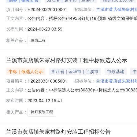
项目编号：
H202403220010001
招标单位：
兰溪市黄店镇朱家村
公告内容：招标公告(44955)钉钉(16)预算-省级文物
正文内容：
(43126)省级文物保护单位朱家绍德堂修缮工程招标公
发布时间：
2024-03-23 03:59
级补助80%、自筹20%，招标人为兰溪市黄店镇朱家村
目概况
相关产品：
修缮工程
兰溪市黄店镇朱家村路灯安装工程中标候选人公示
中标｜候选人公示
浙江省｜金华市｜兰溪市
市政基建
中
项目编号：
H202303310005001
招标单位：
兰溪市黄店镇朱家村
公告内容：中标候选人公示(30836)中标候选人公示(
正文内容：
工程中标候选人公示项目编号：H202303310005
发布时间：
2023-04-12 15:41
理机构：大地工程咨询有限公司四、招标范围：共计138
浙江中百建设
相关产品：
路灯安装工程
兰溪市黄店镇朱家村路灯安装工程招标公告