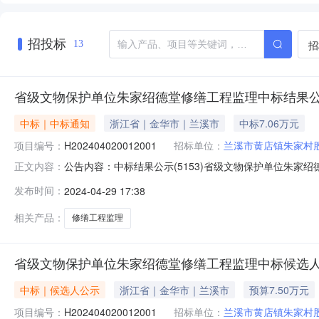
招投标
招
13
省级文物保护单位朱家绍德堂修缮工程监理中标结果
中标｜中标通知
浙江省｜金华市｜兰溪市
中标7.06万元
项目编号：
H202404020012001
招标单位：
兰溪市黄店镇朱家村
公告内容：中标结果公示(5153)省级文物保护单位朱家绍
正文内容：
份经济合作社二、工程名称：省级文物保护单位朱家绍德
发布时间：
2024-04-29 17:38
修期内监理应承担的服务内容。具体以招标人要求为准。五
有限公司5.83706
相关产品：
修缮工程监理
省级文物保护单位朱家绍德堂修缮工程监理中标候选
中标｜候选人公示
浙江省｜金华市｜兰溪市
预算7.50万元
项目编号：
H202404020012001
招标单位：
兰溪市黄店镇朱家村