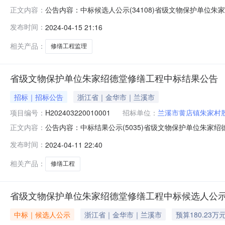
公告内容：中标候选人公示(34108)省级文物保护单
正文内容：
H202404020012001标段分类：服务-监理一
发布时间：
2024-04-15 21:16
杰工程咨询有限公司四、招标范围：本工程施工全过程的
名次中标候选人中标让利率%中标价(元)项目
相关产品：
修缮工程监理
省级文物保护单位朱家绍德堂修缮工程中标结果公告
招标｜招标公告
浙江省｜金华市｜兰溪市
项目编号：
H202403220010001
招标单位：
兰溪市黄店镇朱家村
公告内容：中标结果公示(5035)省级文物保护单位朱家绍
正文内容：
社二、工程名称：省级文物保护单位朱家绍德堂修缮工程
发布时间：
2024-04-11 22:40
招标六、中标结果公示1松阳县常贤古建筑有限公司9.281
时间：20
相关产品：
修缮工程
省级文物保护单位朱家绍德堂修缮工程中标候选人公
中标｜候选人公示
浙江省｜金华市｜兰溪市
预算180.23万