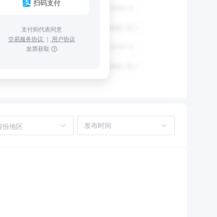
扫码支付
支付则代表同意
交易服务协议
｜
用户协议
发票获取
省份地区