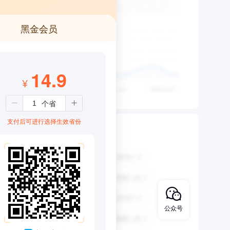
黑金会员
14.9
¥
支付后可进行选择生效省份
公众号