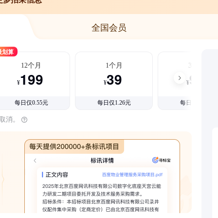
全国会员
最划算
12个月
1个月
3个月
199
39
99
¥
¥
¥
每日仅0.55元
每日仅1.26元
每日仅1.08元
时取消。