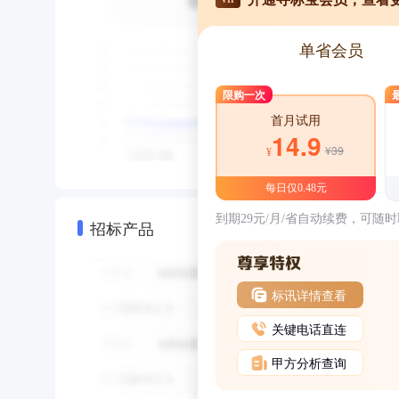
单省会员
限购一次
首月试用
14.9
¥39
¥
每日仅0.48元
到期29元/月/省自动续费，可随
招标产品
标讯详情查看
关键电话直连
甲方分析查询