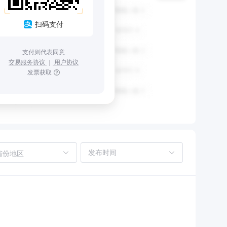
扫码支付
支付则代表同意
交易服务协议
｜
用户协议
发票获取
省份地区