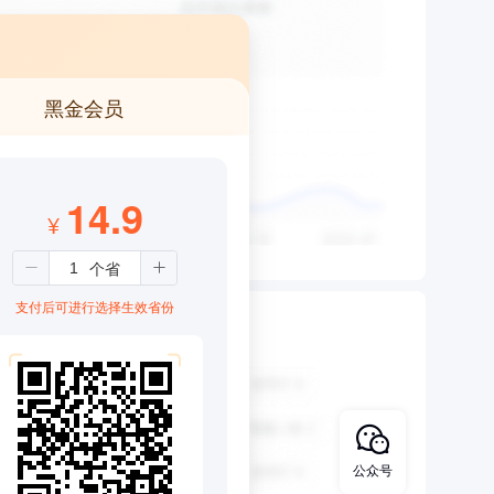
黑金会员
14.9
¥
支付后可进行选择生效省份
公众号