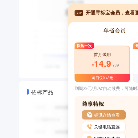
开通寻标宝会员，查看
VIP
单省会员
限购一次
首月试用
14.9
¥39
¥
每日仅0.48元
到期29元/月/省自动续费，可随
招标产品
标讯详情查看
关键电话直连