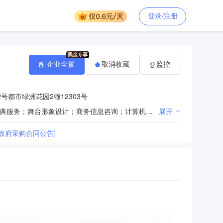
登录/注册
企业全景
取消收藏
监控
号都市绿洲花园2幢12303号
广告的设计、代理、制作、发布；企业形象设计；展览展示服务；企业营销策划；会议会务服务；礼仪庆典服务；舞台形象设计；商务信息咨询；计算机平面设计；计算机动漫设计；企业管理咨询服务；文化艺术交流活动的组织、策划；广告牌、灯箱、广告装饰工程设计、施工。（依法须经批准的项目，经相关部门批准后方可开展经营活动）
展开
政府采购合同公告]