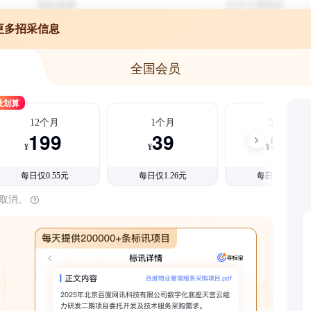
更多招采信息
全国会员
最划算
12个月
1个月
3个月
199
39
99
¥
¥
¥
每日仅0.55元
每日仅1.26元
每日仅1.08元
时取消。