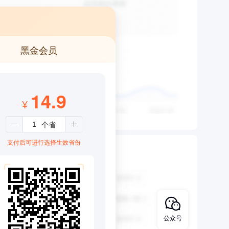
黑金会员
14.9
¥
支付后可进行选择生效省份
公众号