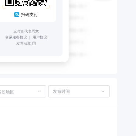
扫码支付
支付则代表同意
交易服务协议
｜
用户协议
发票获取
省份地区