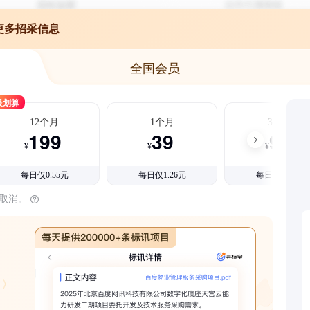
更多招采信息
全国会员
最划算
12个月
1个月
3个月
199
39
99
¥
¥
¥
每日仅0.55元
每日仅1.26元
每日仅1.08元
时取消。