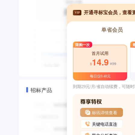
开通寻标宝会员，查看
VIP
单省会员
限购一次
首月试用
14.9
¥39
¥
每日仅0.48元
到期29元/月/省自动续费，可随
招标产品
标讯详情查看
关键电话直连