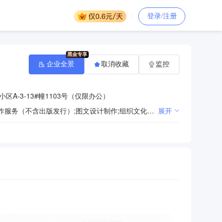
登录/注册
企业全景
取消收藏
监控
A-3-13#幢1103号（仅限办公）
一般项目：广告设计、代理;广告制作;广告发布;数字广告设计、代理;数字广告发布;平面设计;数字内容制作服务（不含出版发行）;图文设计制作;组织文化艺术交流活动;企业管理咨询;会议及展览服务（出国办展须经相关部门审批）;个人商务服务;礼仪服务;专业设计服务;工业设计服务;城乡市容管理;交通及公共管理用标牌销售;交通及公共管理用金属标牌制造;照明器具销售;工艺美术彩灯制造;灯具销售;企业形象策划;文艺创作;摄像及视频制作服务;个人互联网直播服务;摄影扩印服务;物联网应用服务;工业互联网数据服务;咨询策划服务;远程健康管理服务;供应链管理服务;教育咨询服务（不含涉许可审批的教育培训活动）;技术服务、技术开发、技术咨询、技术交流、技术转让、技术推广;工艺美术品及礼仪用品销售（象牙及其制品除外）;互联网销售（除销售需要许可的商品）;家用电器销售;箱包销售;日用百货销售;日用品销售;服装服饰零售;劳动保护用品销售;办公用品销售;文具用品零售;纸制品销售;品牌管理;体育用品设备出租;体育用品及器材零售（除依法须经批准的项目外，凭营业执照依法自主开展经营活动）
展开