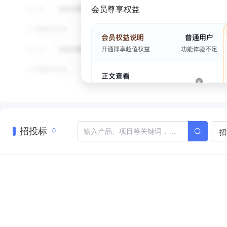
会员尊享权益
招投标
招
0