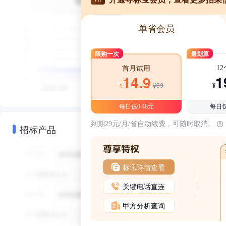
单省会员
限购一次
最划算
1
首月试用
1
14.9
¥39
¥
¥
每日仅0.48元
每日仅
到期29元/月/省自动续费，可随时取消。
招标产品
标讯详情查看
关键电话直连
甲方分析查询