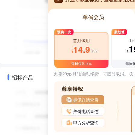
单省会员
限购一次
最划算
1
首月试用
1
14.9
¥39
¥
¥
每日仅0.48元
每日仅
到期29元/月/省自动续费，可随时取消。
招标产品
标讯详情查看
关键电话直连
甲方分析查询