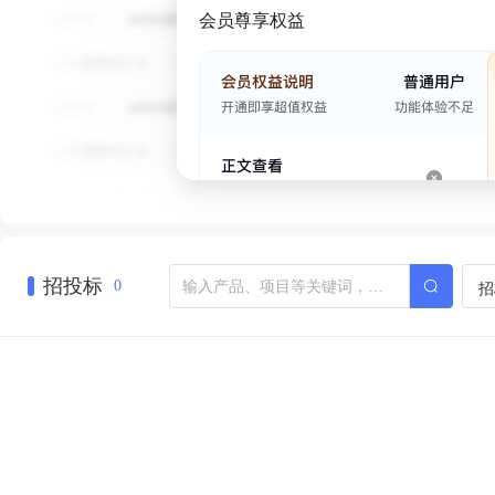
会员尊享权益
招投标
招
0