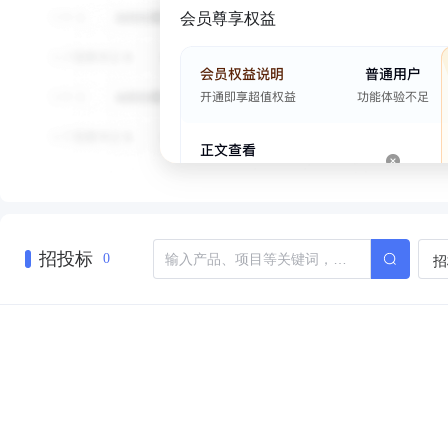
会员尊享权益
招投标
招
0