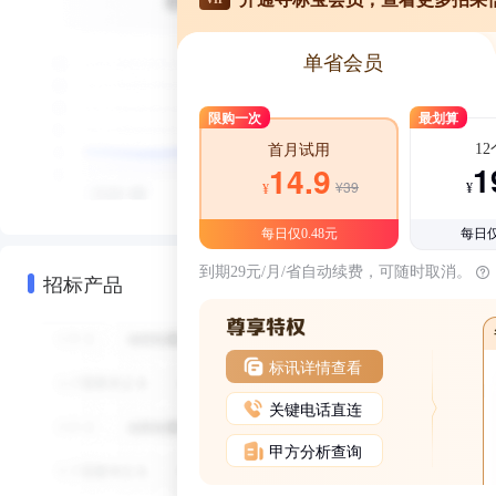
单省会员
限购一次
最划算
1
首月试用
1
14.9
¥39
¥
¥
每日仅0.48元
每日仅
到期29元/月/省自动续费，可随时取消。
招标产品
标讯详情查看
关键电话直连
甲方分析查询