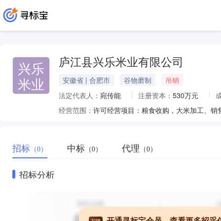
庐江县兴乐米业有限公司
兴乐
米业
安徽省 | 合肥市
谷物磨制
吊销
法定代表人：
宛传能
注册资本：
530万元
经营范围：
许可经营项目：粮食收购，大米加工、销
招标
中标
代理
（0）
（0）
（0）
招标分析
开通寻标宝会员，查看更多招采
VIP