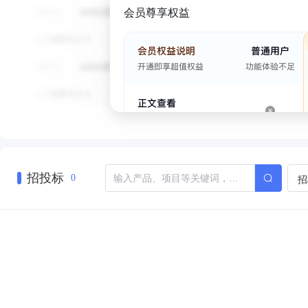
会员尊享权益
招投标
招
0