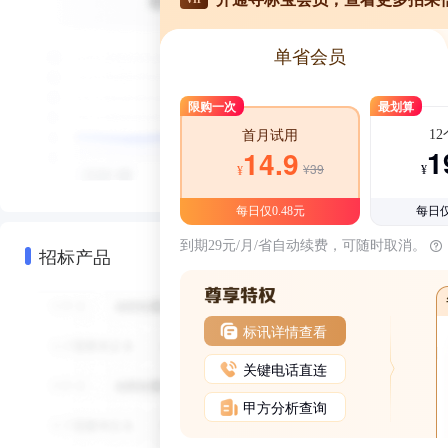
单省会员
限购一次
最划算
1
首月试用
1
14.9
¥39
¥
¥
每日仅0.48元
每日仅
到期29元/月/省自动续费，可随时取消。
招标产品
标讯详情查看
关键电话直连
甲方分析查询