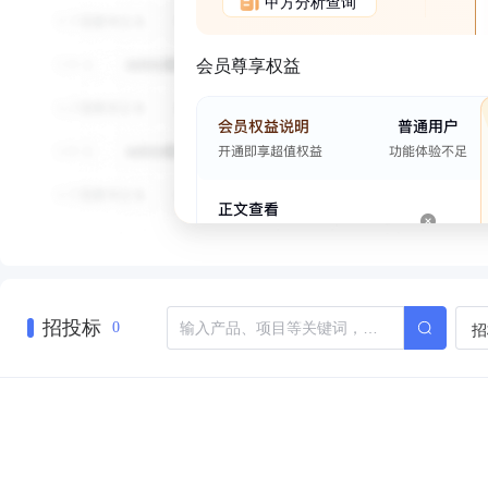
甲方分析查询
会员尊享权益
招投标
招
0