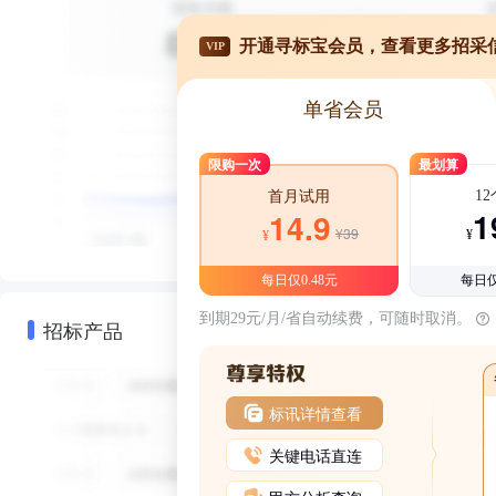
开通寻标宝会员，查看更多招采
VIP
单省会员
限购一次
最划算
1
首月试用
1
14.9
¥39
¥
¥
每日仅0.48元
每日仅
到期29元/月/省自动续费，可随时取消。
招标产品
标讯详情查看
关键电话直连