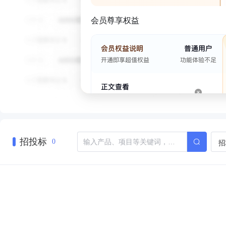
会员尊享权益
招投标
招
0