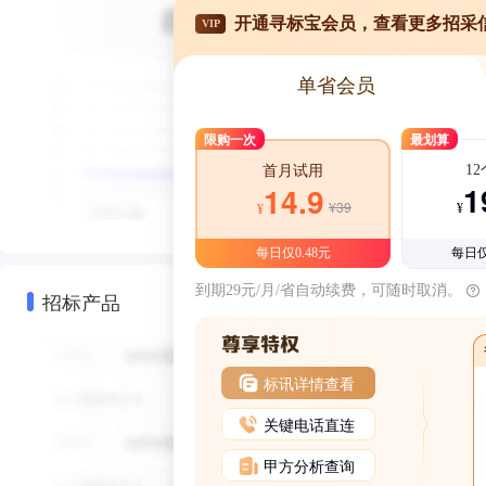
开通寻标宝会员，查看更多招采
VIP
单省会员
限购一次
最划算
1
首月试用
1
14.9
¥39
¥
¥
每日仅0.48元
每日仅
到期29元/月/省自动续费，可随时取消。
招标产品
标讯详情查看
关键电话直连
甲方分析查询