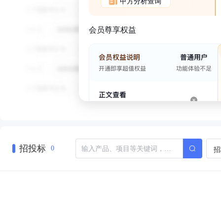
甲方分析查询
会员尊享权益
招投标
招
0