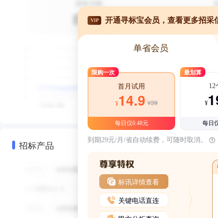
开通寻标宝会员，查看更多招采
VIP
单省会员
限购一次
最划算
1
首月试用
1
14.9
¥39
¥
¥
每日仅0.48元
每日仅
到期29元/月/省自动续费，可随时取消。
招标产品
标讯详情查看
关键电话直连