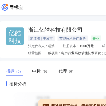
浙江亿皓科技有限公司
亿皓
科技
浙江省 | 宁波市
节能技术推广服务
开业
法定代表人：
杨浩
注册资本：
1000万元
成
经营范围：
招标
中标
代理
（0）
（0）
（0）
招标分析
开通寻标宝会员，查看更多招采
VIP