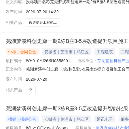
投标项目名称芜湖梦溪科创走廊一期2栋B座3-5层改造提升项
正文内容：
WH010FJ26SG035801招标人名称芜湖宜创科技产业
发布时间：
2026-07-20 14:32
标代理机构名称芜湖宜正工程咨询有限公司地址安徽省芜湖市湾沚
相关产品：
改造提升工程施工
芜湖梦溪科创走廊一期2栋B座3-5层改造提升项目施
中标｜合同公告
安徽省｜芜湖市｜鸠江区
工程建筑
工程
项目编号：
WH010FJ26SG0358001
招标单位：
芜湖宜创科技产
芜湖梦溪科创走廊一期2栋B座3-5层改造提升项目施工合同备
正文内容：
WH010FJ26SG0358001项目名称芜湖梦溪科创走廊一
发布时间：
2026-07-20
施工合同甲方名称芜湖宜创科技产业园运营管理有限公司合同乙
相关产品：
空
芜湖梦溪科创走廊一期2栋B座3-5层改造提升智能化
招标｜招标公告
安徽省｜芜湖市｜鸠江区
通讯电子
服务
项目编号：
WH21GQ2026HW9687
招标单位：
芜湖宜创科技产业