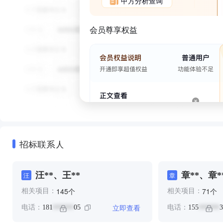
甲方分析查询
会员尊享权益
招标联系人
汪**、王**
章**、章*
汪
章
个
个
145
71
相关项目：
相关项目：
立即查看
电话：
181
05
电话：
155
3
******
******