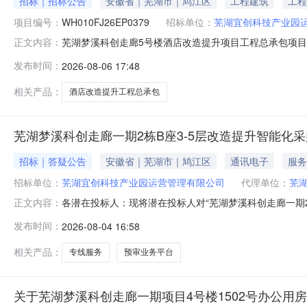
招标｜招标公告
安徽省｜芜湖市｜鸠江区
工程建筑
工程
项目编号：
WH010FJ26EP0379
招标单位：
芜湖宜创科技产业园
芜湖梦溪科创走廊5号楼酒店改造提升项目工程总承包项目名
正文内容：
酒店改造提升项目工程总承包标段编号WH010FJ26EP
发布时间：
2026-08-06 17:48
层？联系人及电话章工15551210331招标代理机构
相关产品：
酒店改造提升工程总承包
芜湖梦溪科创走廊一期2栋B座3-5层改造提升智能化
招标｜答疑公告
安徽省｜芜湖市｜鸠江区
通讯电子
服务
招标单位：
芜湖宜创科技产业园运营管理有限公司
代理单位：
芜
各潜在投标人：现将潜在投标人对“芜湖梦溪科创走廊一期
正文内容：
权预审业务平台产品，须无缝对接国家知识产权局预审系
发布时间：
2026-08-04 16:58
拟。”“采购需求一览表中预审业务平台产品，须无缝对
一性。投标人需提供承诺函，格式自拟。”“
相关产品：
专线服务
预审业务平台
关于芜湖梦溪科创走廊一期项目4号楼1502号办公用