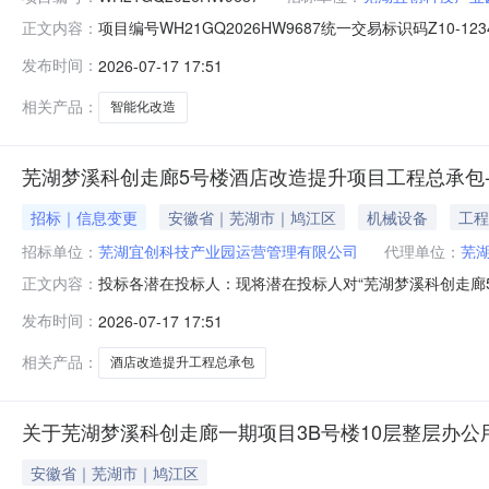
项目编号WH21GQ2026HW9687统一交易标识码Z10-12
正文内容：
二、招标人：芜湖宜创科技产业园运营管理有限公司三、招标
发布时间：
2026-07-17 17:51
11069787.46元3.项目资金来源及比例：自筹资金
相关产品：
智能化改造
芜湖梦溪科创走廊5号楼酒店改造提升项目工程总承包
招标｜信息变更
安徽省｜芜湖市｜鸠江区
机械设备
工程
招标单位：
芜湖宜创科技产业园运营管理有限公司
代理单位：
芜
投标各潜在投标人：现将潜在投标人对“芜湖梦溪科创走廊
正文内容：
候选人的注册建造师要求中“（1）建筑装修装饰工程专业
发布时间：
2026-07-17 17:51
注册建造师不少于3人。”修改为：“（1）建筑装修装饰
专业注册建造师不少于3人。”2、
相关产品：
酒店改造提升工程总承包
关于芜湖梦溪科创走廊一期项目3B号楼10层整层办公
安徽省｜芜湖市｜鸠江区