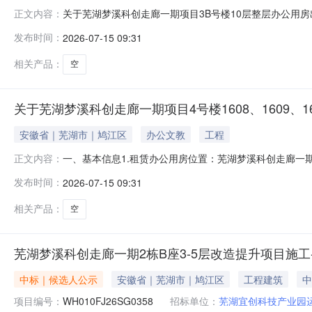
关于芜湖梦溪科创走廊一期项目3B号楼10层整层办公用
正文内容：
发布时间：
2026-07-15 09:31
相关产品：
空
关于芜湖梦溪科创走廊一期项目4号楼1608、1609、
安徽省｜芜湖市｜鸠江区
办公文教
工程
一、基本信息1.租赁办公用房位置：芜湖梦溪科创走廊一期项目
正文内容：
准）。二、出租单位信息1.出租单位：芜湖宜创科技产业园运
发布时间：
2026-07-15 09:31
2.租赁费底价：4号楼1608、1609、1601号租赁费
相关产品：
空
芜湖梦溪科创走廊一期2栋B座3-5层改造提升项目施工
中标｜候选人公示
安徽省｜芜湖市｜鸠江区
工程建筑
中
项目编号：
WH010FJ26SG0358
招标单位：
芜湖宜创科技产业园