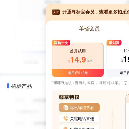
开通寻标宝会员，查看更多招采
VIP
单省会员
限购一次
最划算
1
首月试用
1
14.9
¥39
¥
¥
每日仅0.48元
每日仅
到期29元/月/省自动续费，可随时取消。
招标产品
标讯详情查看
关键电话直连