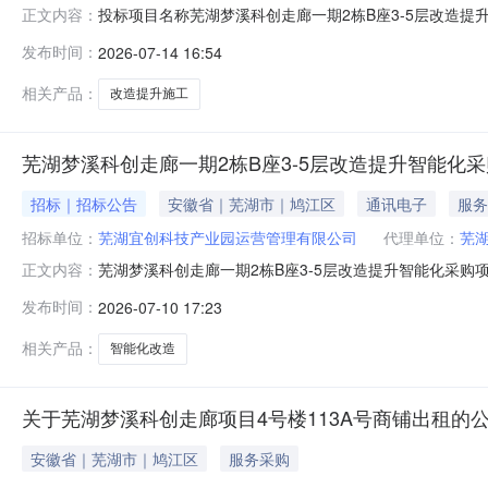
投标项目名称芜湖梦溪科创走廊一期2栋B座3-5层改造提升项
正文内容：
WH010FJ26SG035801招标人名称芜湖宜创科技产业
发布时间：
2026-07-14 16:54
标代理机构名称芜湖宜正工程咨询有限公司地址安徽省芜湖市湾沚
相关产品：
改造提升施工
芜湖梦溪科创走廊一期2栋B座3-5层改造提升智能化
招标｜招标公告
安徽省｜芜湖市｜鸠江区
通讯电子
服务
招标单位：
芜湖宜创科技产业园运营管理有限公司
代理单位：
芜
芜湖梦溪科创走廊一期2栋B座3-5层改造提升智能化采购
正文内容：
改造提升智能化采购项目拟采购的货物的说明：芜湖梦溪科创
发布时间：
2026-07-10 17:23
2026年7月11日至2026年7月13日三、其他补充
出。四、联系
相关产品：
智能化改造
关于芜湖梦溪科创走廊项目4号楼113A号商铺出租的
安徽省｜芜湖市｜鸠江区
服务采购