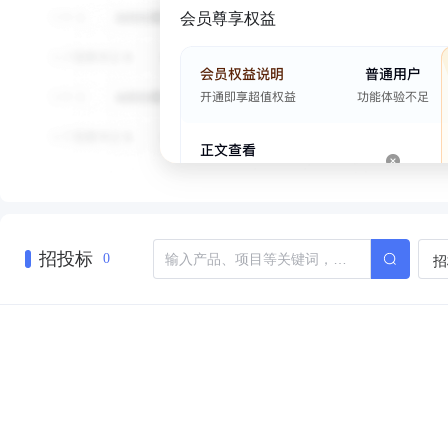
会员尊享权益
招投标
招
0