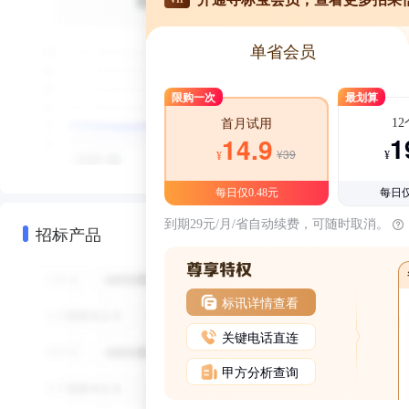
单省会员
限购一次
最划算
1
首月试用
1
14.9
¥39
¥
¥
每日仅0.48元
每日仅
到期29元/月/省自动续费，可随时取消。
招标产品
标讯详情查看
关键电话直连
甲方分析查询