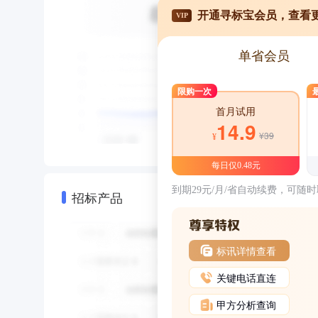
开通寻标宝会员，查看
VIP
单省会员
限购一次
首月试用
14.9
¥39
¥
每日仅0.48元
到期29元/月/省自动续费，可随
招标产品
标讯详情查看
关键电话直连
甲方分析查询