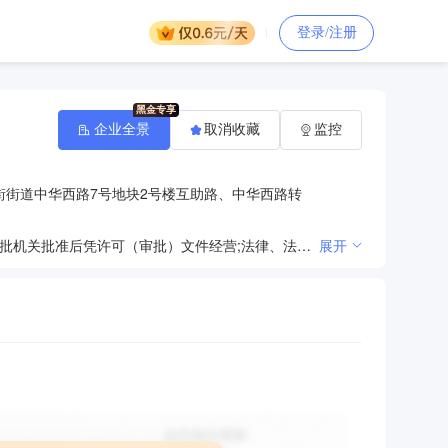
登录/注册
企业全景
取消收藏
监控
街街道中华西路7号地块2号楼互助路、中华西路转
法律、法规、国务院决定规定禁止的不得经营；法律、法规、国务院决定规定应当许可（审批）的，经审批机关批准后凭许可（审批）文件经营;法律、法规、国务院决定规定无需许可（审批）的，市场主体自主选择经营。（销售：日用百货、服装服饰、皮革制品、鞋帽、洗涤用品、化妆品、摄影器材、玩具、音响设备及器材、文化办公用品、包装材料、工艺品、化工原料及产品（除危险品）、五金交电、电子产品、通讯器材、通信设备、仪器仪表、机电设备及配件、机械设备及配件、计算机软硬件及配件、预包装食品、散装食品、酒、饮料、塑料制品、橡胶制品、金属制品、建筑材料、装潢材料、酒店设备、家具）
展开