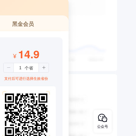
黑金会员
14.9
¥
支付后可进行选择生效省份
公众号