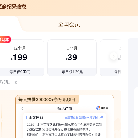
更多招采信息
全国会员
最划算
12个月
1个月
3个月
199
39
99
¥
¥
¥
每日仅0.55元
每日仅1.26元
每日仅1.08元
时取消。