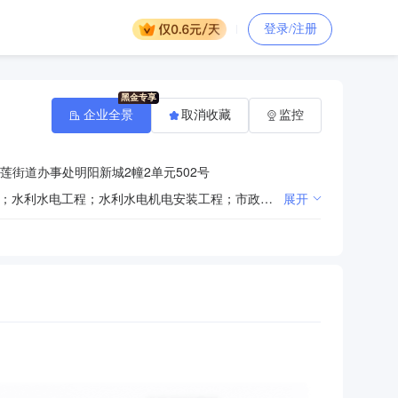
登录/注册
企业全景
取消收藏
监控
莲街道办事处明阳新城2幢2单元502号
商业服务用房屋工程建筑；建筑装饰和装修；建筑劳务分包（不含劳务派遣）；建筑工程；公路工程建筑；水利水电工程；水利水电机电安装工程；市政公用工程；通信工程；机电工程；消防设施工程；桥梁工程；铁路、道路、隧道和桥梁工程建筑；钢结构工程；模板脚手架工程；防水防腐保温工程；建筑机电安装工程；建筑幕墙装饰和装修；建筑幕墙工程；城市及道路照明工程；古建筑工程；园林绿化工程施工；公路路面工程；公路路基工程；土石方工程服务；管道工程建筑；体育场地设施管理服务；河湖整治工程；环保工程施工；起重设备安装工程；房屋建筑工程；建筑工程机械与设备经营租赁；物业管理；铁路工程建筑；地质灾害治理服务；地基基础工程；公路交通工程。（依法须经批准的项目，经相关部门批准后方可开展经营活动）
展开