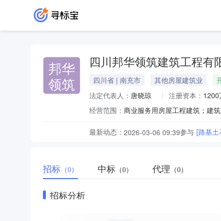
四川邦华领筑建筑工程有
邦华
领筑
四川省 | 南充市
其他房屋建筑业
法定代表人：
唐晓琼
注册资本：
120
经营范围：
最新动态：
参与
[路基
2026-03-06 09:39
招标
中标
代理
（0）
（0）
（0）
招标分析