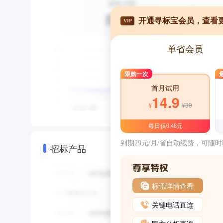
开通寻标宝会员，查看
VIP
单省会员
限购一次
首月试用
14.9
¥39
¥
每日仅0.48元
到期29元/月/省自动续费，可随
招标产品
标讯详情查看
关键电话直连