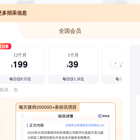
更多招采信息
全国会员
最划算
12个月
1个月
3个月
199
39
99
¥
¥
¥
每日仅0.55元
每日仅1.26元
每日仅1.08元
时取消。