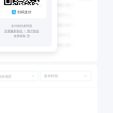
扫码支付
支付则代表同意
交易服务协议
｜
用户协议
发票获取
省份地区