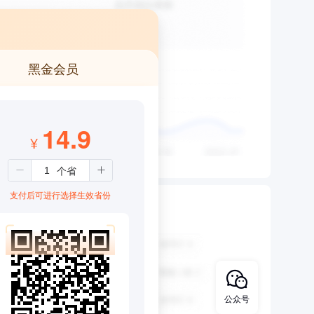
黑金会员
14.9
¥
支付后可进行选择生效省份
公众号