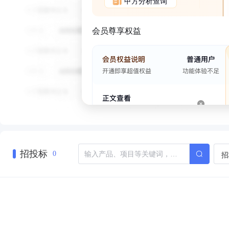
甲方分析查询
会员尊享权益
招投标
招
0