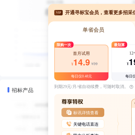
开通寻标宝会员，查看更多招采
VIP
单省会员
限购一次
最划算
1
首月试用
1
14.9
¥39
¥
¥
每日仅0.48元
每日仅
到期29元/月/省自动续费，可随时取消。
招标产品
标讯详情查看
关键电话直连