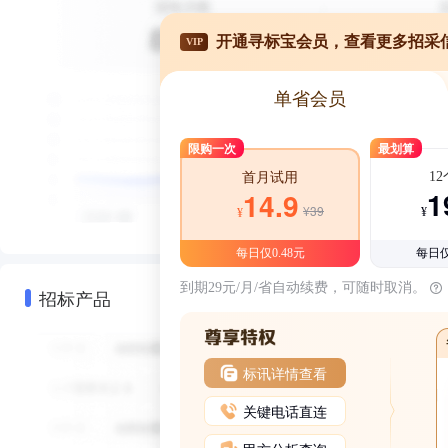
开通寻标宝会员，查看更多招采
VIP
单省会员
限购一次
最划算
1
首月试用
1
14.9
¥39
¥
¥
每日仅0.48元
每日仅
到期29元/月/省自动续费，可随时取消。
招标产品
标讯详情查看
关键电话直连