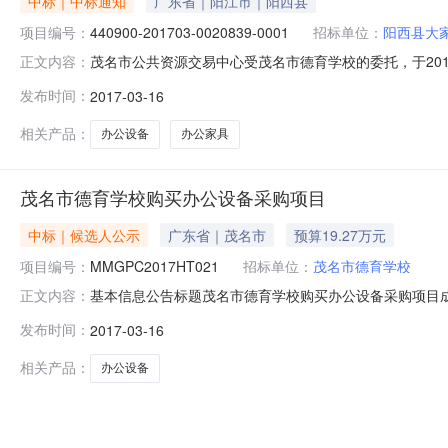
中标｜中标通知
广东省｜阳江市｜阳西县
项目编号：
440900-201703-0020839-0001
招标单位：
阳西县大
茂名市公共资源交易中心受茂名市德育学校的委托，于2017年0
正文内容：
交）结果公告如下：一、采购项目编号：440900-20170
发布时间：
2017-03-16
中标供应商1：中标供应商名称广东一定好家具有限公司法
相关产品：
办公设备
办公家具
茂名市德育学校购买办公设备采购项目
中标｜候选人公示
广东省｜茂名市
预算19.27万元
项目编号：
MMGPC2017HT021
招标单位：
茂名市德育学校
基本信息公告标题茂名市德育学校购买办公设备采购项目成交结果公
正文内容：
共服务平台标识码124409000621182236上送时间20
发布时间：
2017-03-16
代码914401067577673771中标（成交）供应商
相关产品：
办公设备