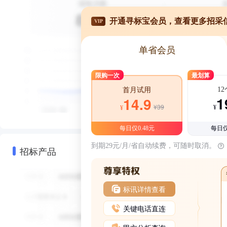
开通寻标宝会员，查看更多招采
VIP
单省会员
限购一次
最划算
1
首月试用
1
14.9
¥39
¥
¥
每日仅0.48元
每日仅
到期29元/月/省自动续费，可随时取消。
招标产品
标讯详情查看
关键电话直连