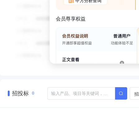
甲方分析查询
会员尊享权益
招投标
招
0