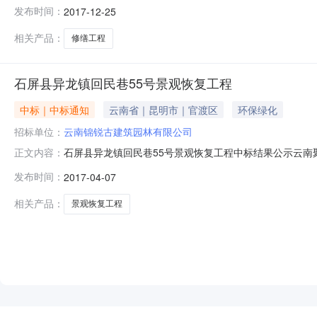
别：文物保护编号：招标人石屏县文化旅游投资有限责任公司
发布时间：
2017-12-25
编号YNWW-2017-010招标方式■公开□邀请招标类别■施
相关产品：
修缮工程
石屏县异龙镇回民巷55号景观恢复工程
中标｜中标通知
云南省｜昆明市｜官渡区
环保绿化
招标单位：
云南锦锐古建筑园林有限公司
石屏县异龙镇回民巷55号景观恢复工程中标结果公示云南聚
正文内容：
镇回民巷55号景观恢复工程”的开标会议。由谈判小组依
发布时间：
2017-04-07
定，经谈判小组评审，现将中标结果公布如下：成交单位：云
（大写：玖拾伍万壹仟元
相关产品：
景观恢复工程
NEW
HOT
5折起