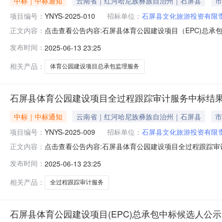
中标｜中标通知
云南省｜红河哈尼族彝族自治州｜石屏县
市
项目编号：
YNYS-2025-010
招标单位：
石屏县文化旅游投资有限
点击查看公告内容:石屏县体育公园建设项目（EPC)总承包
正文内容：
010）一、中标人信息：标段（包）[001]石屏县体育
发布时间：
2025-06-13 23:25
南诺柯工程项目管理有限公司；中标价：￥178000.
（具体按照
相关产品：
体育公园建设项目总承包监理服务
石屏县体育公园建设项目全过程跟踪审计服务中标结
中标｜中标通知
云南省｜红河哈尼族彝族自治州｜石屏县
市
项目编号：
YNYS-2025-009
招标单位：
石屏县文化旅游投资有限
点击查看公告内容:石屏县体育公园建设项目全过程跟踪审计服
正文内容：
标人信息：标段（包）[001]石屏县体育公园建设项目全
发布时间：
2025-06-13 23:25
价：￥162000.00元（大写：壹拾陆万贰仟元整）
家现行法律
相关产品：
全过程跟踪审计服务
石屏县体育公园建设项目(EPC)总承包中标候选人公示