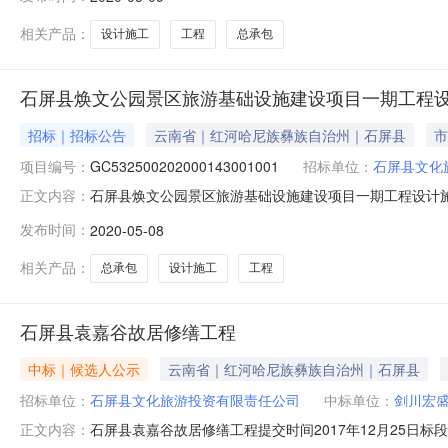
期工程设计施工总承包项目招标文件第二章“投标人须知前附
程)
相关产品：
设计施工
工程
总承包
石屏县焕文公园景区旅游基础设施建设项目一期工程
招标｜招标公告
云南省｜红河哈尼族彝族自治州｜石屏县
市
项目编号：
GC532500202000143001001
招标单位：
石屏县文化
石屏县焕文公园景区旅游基础设施建设项目一期工程设计
正文内容：
园景区旅游基础设施建设项目一期工程设计施工总承包资金来源
发布时间：
2020-05-08
辆停车场一个，旅游厕所2座，实施环境整治、绿化、步路建设
电缆4500
相关产品：
总承包
设计施工
工程
石屏县袁嘉谷故居修缮工程
中标｜候选人公示
云南省｜红河哈尼族彝族自治州｜石屏县
招标单位：
石屏县文化旅游投资有限责任公司
中标单位：
剑川宏
石屏县袁嘉谷故居修缮工程提交时间2017年12月25日标段编号:
正文内容：