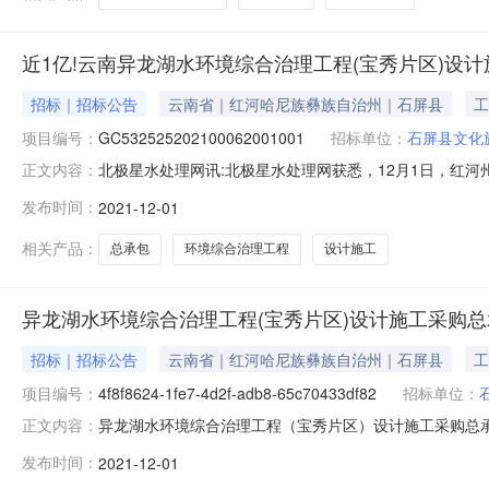
近1亿!云南异龙湖水环境综合治理工程(宝秀片区)设
招标｜招标公告
云南省｜红河哈尼族彝族自治州｜石屏县
工
项目编号：
GC532525202100062001001
招标单位：
石屏县文化
北极星水处理网讯:北极星水处理网获悉，12月1日，红
正文内容：
格9796.97万元，该工程建设内容包括农村污水收集工程
发布时间：
2021-12-01
0717:30，接受联合体投标。详情如下：招标概况招标
模：本次工程建设
相关产品：
总承包
环境综合治理工程
设计施工
异龙湖水环境综合治理工程(宝秀片区)设计施工采购总
招标｜招标公告
云南省｜红河哈尼族彝族自治州｜石屏县
工
项目编号：
4f8f8624-1fe7-4d2f-adb8-65c70433df82
招标单位：
异龙湖水环境综合治理工程（宝秀片区）设计施工采购总承包公告
正文内容：
65c70433df82资金来源：国资%自筹100.0%贷款%外资%
发布时间：
2021-12-01
运设施工程、西河河道治理工程、赤瑞湖湖底清淤工程。4f8f8624-1