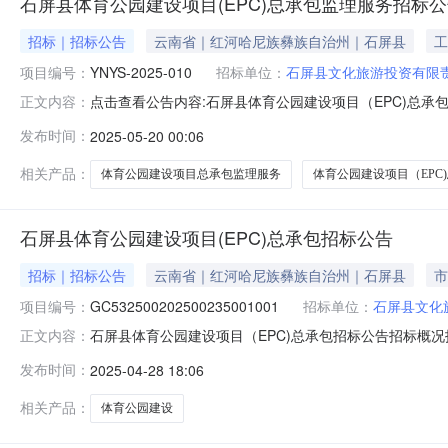
石屏县体育公园建设项目(EPC)总承包监理服务招标
招标｜招标公告
云南省｜红河哈尼族彝族自治州｜石屏县
工
项目编号：
YNYS-2025-010
招标单位：
石屏县文化旅游投资有限
点击查看公告内容:石屏县体育公园建设项目（EPC)总承包监
正文内容：
在地区：云南省，红河哈尼族彝族自治州，石屏县一、招标
发布时间：
2025-05-20 00:06
30.15万元，招标人为石屏县文化旅游投资有限责任公
球场4块、排球场
相关产品：
体育公园建设项目总承包监理服务
体育公园建设项目（EPC
石屏县体育公园建设项目(EPC)总承包招标公告
招标｜招标公告
云南省｜红河哈尼族彝族自治州｜石屏县
市
项目编号：
GC532500202500235001001
招标单位：
石屏县文化
石屏县体育公园建设项目（EPC)总承包招标公告招标概况
正文内容：
球场1块、羽毛球场4块、排球场1块、乒乓球场4块、5人制
发布时间：
2025-04-28 18:06
米，生态停车场1915.10平方米，公共厕所124.38平
相关产品：
体育公园建设