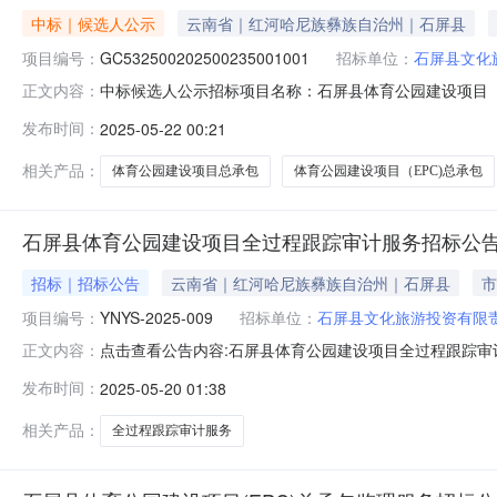
中标｜候选人公示
云南省｜红河哈尼族彝族自治州｜石屏县
项目编号：
GC532500202500235001001
招标单位：
石屏县文化
中标候选人公示招标项目名称：石屏县体育公园建设项目（EPC
正文内容：
文化旅游投资有限责任公司招标人地址：石屏县招标联系人：
发布时间：
2025-05-22 00:21
发区昌源中路73号万科金域17栋招标代理联系人：陈钏招标
相关产品：
体育公园建设项目总承包
体育公园建设项目（EPC)总承包
石屏县体育公园建设项目全过程跟踪审计服务招标公
招标｜招标公告
云南省｜红河哈尼族彝族自治州｜石屏县
市
项目编号：
YNYS-2025-009
招标单位：
石屏县文化旅游投资有限
点击查看公告内容:石屏县体育公园建设项目全过程跟踪审计服
正文内容：
云南省,红河哈尼族彝族自治州，石屏县一、招标条件本石
发布时间：
2025-05-20 01:38
为石屏县文化旅游投资有限责任公司。本项目已具备招标
块、羽毛球场4块、排球
相关产品：
全过程跟踪审计服务