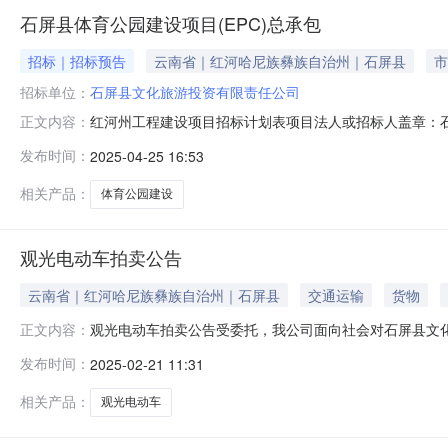
石屏县体育公园建设项目(EPC)总承包
招标｜招标预告
云南省｜红河哈尼族彝族自治州｜石屏县
市
招标单位：
石屏县文化旅游投资有限责任公司
红河州工程建设项目招标计划表项目法人或招标人盖章：石
正文内容：
旅游投资有限责任公司联系人及电话吴壮达/0873-317
发布时间：
2025-04-25 16:53
乓球场4块、5人制足球场2块等运动场地，健身步道约2039
所1
相关产品：
体育公园建设
观光电动车拍卖公告
云南省｜红河哈尼族彝族自治州｜石屏县
交通运输
货物
观光电动车拍卖公告受委托，我公司面向社会对石屏县文
正文内容：
卖标的为13辆观光电动车，其中8人座5辆、14人座8辆，
发布时间：
2025-02-21 11:31
三、拍卖时间：2025年2月28日下午14:30时四、拍卖
镇老火车
相关产品：
观光电动车