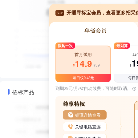
开通寻标宝会员，查看更多招采
VIP
单省会员
限购一次
最划算
1
首月试用
1
14.9
¥39
¥
¥
每日仅0.48元
每日仅
到期29元/月/省自动续费，可随时取消。
招标产品
标讯详情查看
关键电话直连