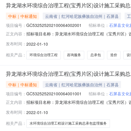
异龙湖水环境综合治理工程(宝秀片区)设计施工采购总
中标｜中标通知
云南省｜红河哈尼族彝族自治州｜石屏县
工
项目编号：
GC532525202100064002001
招标单位：
石屏县文化
招标项目名称：异龙湖水环境综合治理工程（宝秀片区）设计施
正文内容：
片区）设计施工采购总承包造价咨询服务-招标人：石屏县
发布时间：
2022-01-10
电话：13312661152招标代理：红河州成峰项目咨
话：183133
相关产品：
环境综合治理工程
咨询服务
总承包
造价
设
异龙湖水环境综合治理工程(宝秀片区)设计施工采购
中标｜中标通知
云南省｜红河哈尼族彝族自治州｜石屏县
项目编号：
GC532525202100064001001
招标单位：
石屏县文化
招标项目名称：异龙湖水环境综合治理工程（宝秀片区）设计施
正文内容：
区）设计施工采购总承包监理服务招标人：石屏县文化旅
发布时间：
2022-01-10
13312661152招标代理：红河州成峰项目咨询有限
18313320303
相关产品：
水环境综合治理工程设计施工采购总承包监理服务