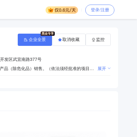
登录/注册
企业全景
取消收藏
监控
开发区武宜南路377号
水处理过滤系统、环保设备的研发、制造、加工、销售及相关技术咨询服务；机械设备、电子产品、化工产品（除危化品）销售。（依法须经批准的项目，经相关部门批准后方可开展经营活动） 一般项目：工程管理服务；环保咨询服务；电子、机械设备维护（不含特种设备）（除依法须经批准的项目外，凭营业执照依法自主开展经营活动）
展开