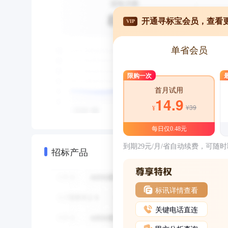
开通寻标宝会员，查看
VIP
单省会员
限购一次
首月试用
14.9
¥39
¥
每日仅0.48元
到期29元/月/省自动续费，可随
招标产品
标讯详情查看
关键电话直连