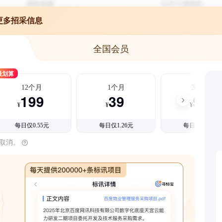
更多招采信息
全国会员
最划算
12个月
1个月
3个月
199
39
99
¥
¥
¥
每日仅0.55元
每日仅1.26元
每日仅1.08元
时取消。