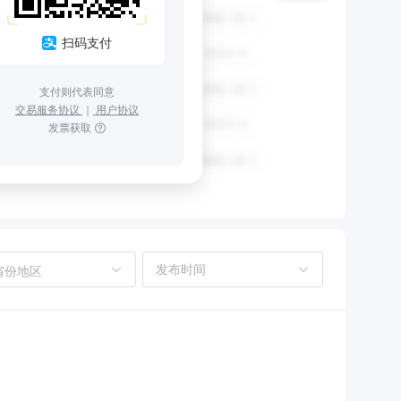
扫码支付
支付则代表同意
交易服务协议
｜
用户协议
发票获取
省份地区