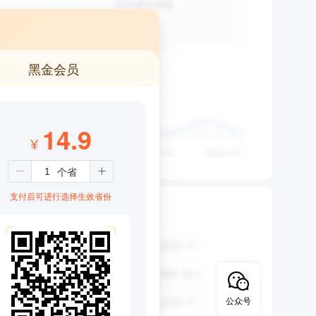
黑金会员
14.9
¥
支付后可进行选择生效省份
公众号