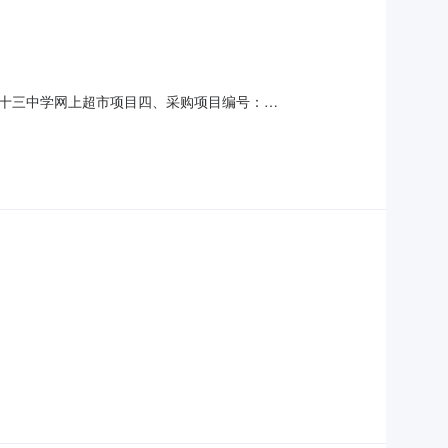
十三中学网上超市项目四、采购项目编号：
)总价(元)1希沃SS33B音箱希沃/seewoSS33B套
woSC06台24.0