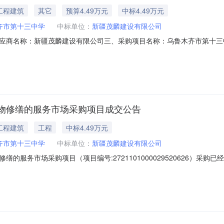
工程建筑
其它
预算4.49万元
中标4.49万元
齐市第十三中学
中标单位：
新疆茂麟建设有限公司
应商名称：新疆茂麟建设有限公司三、采购项目名称：乌鲁木齐市第十三
11N45762999220268001六、合同内容：序号标项名称规格型号单位数量
况：七、其它事项：详见附件中的合同文件八、联系方式1、采购人名称：乌鲁木
物修缮的服务市场采购项目成交公告
工程建筑
工程
中标4.49万元
齐市第十三中学
中标单位：
新疆茂麟建设有限公司
的服务市场采购项目（项目编号:2721101000029520626）采
务市场采购项目采购项目项目编号:2721101000029520626项目
所在行政区划名称:乌鲁木齐市本级报价起止时间:-二、采购单位信息采购单