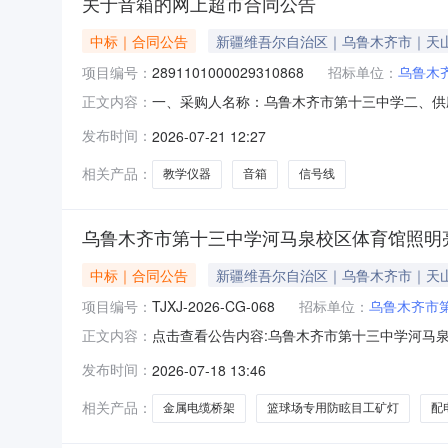
关于音箱的网上超市合同公告
中标｜合同公告
新疆维吾尔自治区｜乌鲁木齐市｜天
项目编号：
2891101000029310868
招标单位：
乌鲁木
一、采购人名称：乌鲁木齐市第十三中学二、供
正文内容：
2891101000029310868五、合同编号：11
发布时间：
2026-07-21 12:27
24.00600144002胜为信号线信号电缆HDMI2.0
相关产品：
教学仪器
音箱
信号线
乌鲁木齐市第十三中学河马泉校区体育馆照明
中标｜合同公告
新疆维吾尔自治区｜乌鲁木齐市｜天
项目编号：
TJXJ-2026-CG-068
招标单位：
乌鲁木齐市
点击查看公告内容:乌鲁木齐市第十三中学河马泉
正文内容：
发布时间：
2026-07-18 13:46
相关产品：
金属电缆桥架
篮球场专用防眩目工矿灯
配