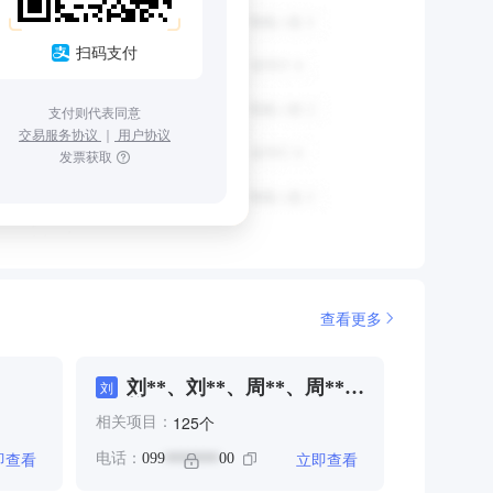
扫码支付
支付则代表同意
交易服务协议
｜
用户协议
发票获取
查看更多
刘**、刘**、周**、周**、
刘
樊**、王**、王*
个
125
相关项目：
即查看
立即查看
电话：
099
00
*******