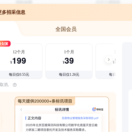
更多招采信息
全国会员
最划算
12个月
1个月
3个月
199
39
99
¥
¥
¥
每日仅0.55元
每日仅1.26元
每日仅1.08元
时取消。