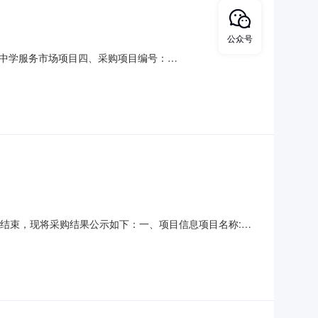
公众号
中学服务市场项目四、采购项目编号：
单价(元)总价(元)1其他建筑物、构筑物修缮详见附件项
齐市第十三中学联系人：刘宏程联系电话：13999817558
购已经结束，现将采购结果公示如下：一、项目信息项目名称:乌
联系人:刘宏程项目联系电话:/采购计划文号:采购计划金额
位名称:乌鲁木齐市第十三中学采购单位地址:幸福路3