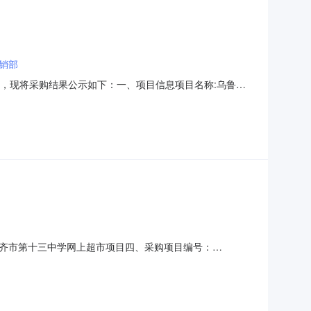
销部
经结束，现将采购结果公示如下：一、项目信息项目名称:乌鲁木
樊舒展项目联系电话:/采购计划文号:采购计划金额（元）:项目
齐市第十三中学采购单位地址:幸福路370号采
齐市第十三中学网上超市项目四、采购项目编号：
)总价(元)1金力786收纳瓶金力786个250.004711750服务
09972028传真：地址：幸福路370号