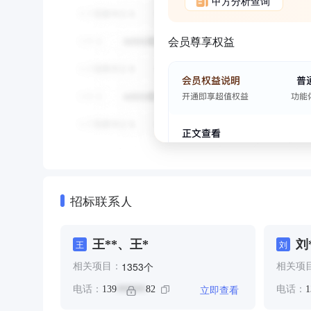
甲方分析查询
会员尊享权益
招标联系人
王**、王*
刘
王
刘
个
1353
相关项目：
相关项
立即查看
电话：
139
82
电话：
1
******