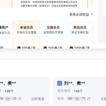
查看全部权益
**、樊**
刘**、樊**
刘
个
个
198
145
目：
相关项目：
立即查看
立
36
28
电话：
180
75
******
******