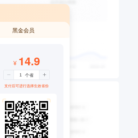
黑金会员
14.9
¥
支付后可进行选择生效省份