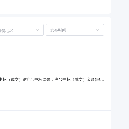
省份地区
、中标（成交）信息1.中标结果：序号中标（成交）金额(服务
40号嘉鸿园小区15栋1单元102室四、主要标的信息服务
营购买餐饮服务团队项目乌鲁木齐市第十三中学幸福路校区