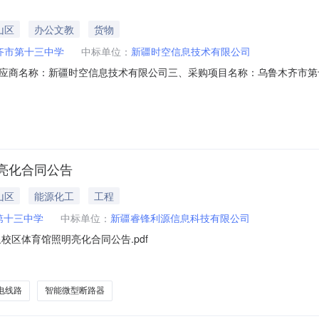
山区
办公文教
货物
齐市第十三中学
中标单位：
新疆时空信息技术有限公司
应商名称：新疆时空信息技术有限公司三、采购项目名称：乌鲁木齐市第
N45762999220267001六、合同内容：序号标项名称规格型号单位数量单价(元
4K高清线胜为/shengwei信号线根4.00401603希沃教学仪器SC06希沃/see
亮化合同公告
山区
能源化工
工程
第十三中学
中标单位：
新疆睿锋利源信息科技有限公司
校区体育馆照明亮化合同公告.pdf
电线路
智能微型断路器