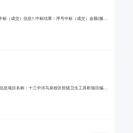
、中标（成交）信息1.中标结果：序号中标（成交）金额(服务
巷200号四、主要标的信息服务类主要标的信息：序号标项
鲁木齐市第十三中学河马泉校区食堂自营购买餐饮服务团队
、项目信息项目名称：十三中河马泉校区班级卫生工具柜项目编
所在行政区划名称：乌鲁木齐市本级报价起止时间：2026-07-
乌鲁木齐市天山区幸福路370号