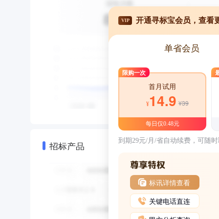
开通寻标宝会员，查看
VIP
单省会员
限购一次
首月试用
14.9
¥39
¥
每日仅0.48元
到期29元/月/省自动续费，可随
招标产品
标讯详情查看
关键电话直连