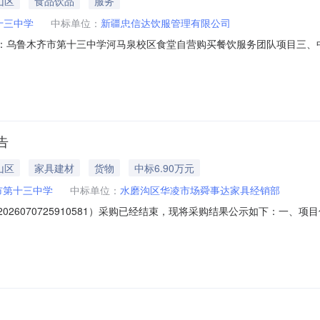
山区
食品饮品
服务
十三中学
中标单位：
新疆忠信达饮服管理有限公司
目名称：乌鲁木齐市第十三中学河马泉校区食堂自营购买餐饮服务团队项目三
5（%）新疆忠信达饮服管理有限公司新疆乌鲁木齐市水磨沟区榆春路西二
准1乌鲁木齐市第十三中学河马泉校区食堂自营购买餐饮服务团队项目乌
告
山区
家具建材
货物
中标6.90万元
市第十三中学
中标单位：
水磨沟区华凌市场舜事达家具经销部
026070725910581）采购已经结束，现将采购结果公示如下：一
晓红项目联系电话：13999817558项目所在行政区划编码：650199项目
采购单位信息采购单位名称：乌鲁木齐市第十三中学采购单位地址：新疆维吾尔自治区