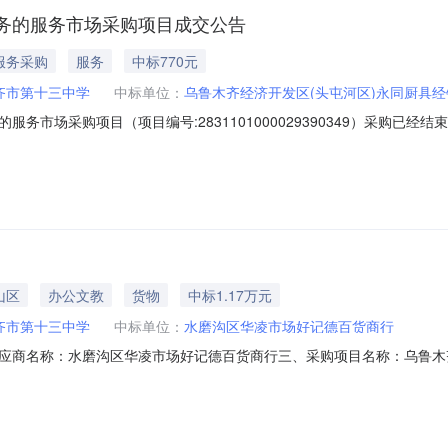
务的服务市场采购项目成交公告
服务采购
服务
中标770元
齐市第十三中学
中标单位：
乌鲁木齐经济开发区(头屯河区)永同厨具经
务市场采购项目（项目编号:2831101000029390349）采购已
购项目采购项目项目编号:2831101000029390349项目联系人:
名称:乌鲁木齐市本级报价起止时间:-二、采购单位信息采购单位名称:乌鲁木
山区
办公文教
货物
中标1.17万元
齐市第十三中学
中标单位：
水磨沟区华凌市场好记德百货商行
应商名称：水磨沟区华凌市场好记德百货商行三、采购项目名称：乌鲁木
N45762999220267802六、合同内容：序号标项名称规格型号单位数量单价(元
式1、采购人名称：乌鲁木齐市第十三中学联系人：樊舒展联系电话：136