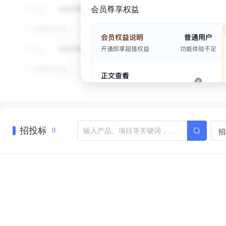
会员尊享权益
招投标
招
0