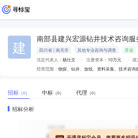
南部县建兴宏源钻井技术咨询服
建
四川省 | 南充市
其他专业咨询与调查
开业
法定代表人：
杨仕文
注册资本：
10万元
成
经营范围：
物探、钻井、放线、资料采集、技术咨询
招标
中标
代理
（0）
（0）
（0）
招标分析
开通寻标宝会员，查看更多招采
VIP