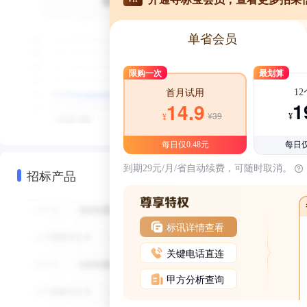
单省会员
限购一次
最划算
1
首月试用
1
14.9
¥39
¥
¥
每日仅0.48元
每日仅
到期29元/月/省自动续费，可随时取消。
招标产品
标讯详情查看
关键电话直连
甲方分析查询