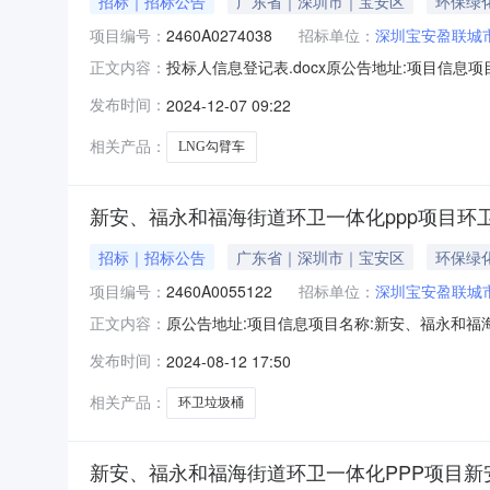
招标｜招标公告
广东省｜深圳市｜宝安区
环保绿
项目编号：
2460A0274038
招标单位：
深圳宝安盈联城
投标人信息登记表.docx原公告地址:项目信息项
正文内容：
物采购方式:公开招标项目行业分类:其他资金来
发布时间：
2024-12-07 09:22
光采购平台公告开始时间:2024-12-0709:
相关产品：
LNG勾臂车
新安、福永和福海街道环卫一体化ppp项目环
招标｜招标公告
广东省｜深圳市｜宝安区
环保绿
项目编号：
2460A0055122
招标单位：
深圳宝安盈联城
原公告地址:项目信息项目名称:新安、福永和福海街
正文内容：
目行业分类:其他资金来源:企业自筹项目概况:
发布时间：
2024-08-12 17:50
间:2024-08-1309:00:00公告信息:公告
相关产品：
环卫垃圾桶
新安、福永和福海街道环卫一体化PPP项目新