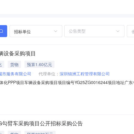
招标单位
辆设备采购项目
化
货物
预算1.60亿元
城市服务有限公司
代理单位：
深圳锦洲工程管理有限公司
化PPP项目车辆设备采购项目项目编号YG25ZG0016244项目地址
本次采购主要为满足新安、福永和福海街道环卫一体化PPP项目设备配置
采购平台发布时间2025-11-0709:00至2025-11-1809:3
NG勾臂车采购项目公开招标采购公告