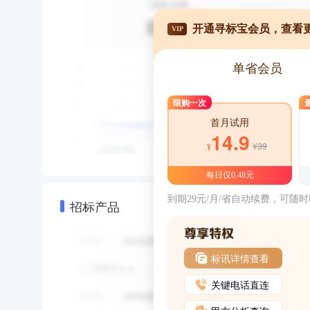
开通寻标宝会员，查看
VIP
单省会员
限购一次
首月试用
14.9
¥39
¥
每日仅0.48元
到期29元/月/省自动续费，可随
招标产品
标讯详情查看
关键电话直连