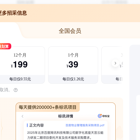
更多招采信息
全国会员
最划算
12个月
1个月
3个月
199
39
99
¥
¥
¥
每日仅0.55元
每日仅1.26元
每日仅1.08元
时取消。