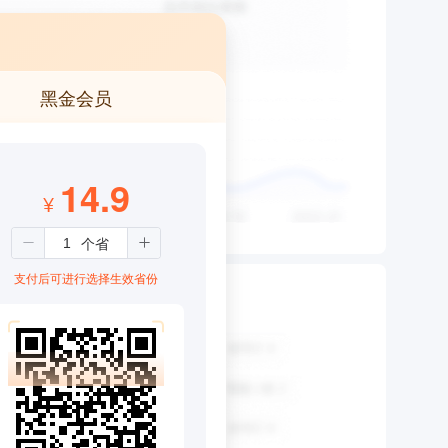
黑金会员
14.9
¥
支付后可进行选择生效省份