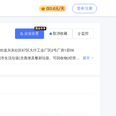
登录/注册
企业全景
取消收藏
监控
街道兴东社区67区大仟工业厂区2号厂房1层06
一般经营项目：环境卫生管理；从事城市生活垃圾(含粪便,餐厨垃圾)经营性清扫、收集、运输服务;从事城市生活垃圾(含粪便及餐厨垃圾、可回收物)经营性处理服务;城市环境卫生管理;城市道路冲洗、机械清扫保洁、冲刷、喷雾压尘、冬季除雪、铲冰;公共厕所维护管理、化粪池清掏;环卫清洁服务养护;生活垃圾分类处理、垃圾分类投放设备；园林绿化工程、园林绿化养护、城市照明工程；市政工程的设计、施工;汽车租赁服务；环保项目工程的投资、设计咨询、建设施工、运营管理；环保技术的技术开发、技术咨询、技术转让及技术服务；环保配套设备部件产品的研发和销售；工程技术咨询;信息技术咨询；国内贸易；建筑施工废弃物治理；工业焚烧残渣物治理；垃圾渗滤液处理项目；公厕保洁；管道疏通；除四害服务；机械设备的销售、维修、维护、租赁；智能环卫系统的技术研发、咨询；环保工程；智能垃圾分类设备的技术开发和销售、租售；机械设备租售；环卫设备租售；环保及垃圾分类相关文化交流活动策划；环保教育策划；垃圾分类项目运营；垃圾分类服务；垃圾分类咨询；小型土建工程的设计与施工（依法须经批准的项目，经相关部门批准后方可开展经营活动）许可经营项目：从事生活垃圾、工商业垃圾、餐厨垃圾的收集、中转、运输和无害化处理；工业废水、渗滤液、废气、废渣、噪声治理以及污水处理，环保配套设施（部件）、产品的制造集成。
展开