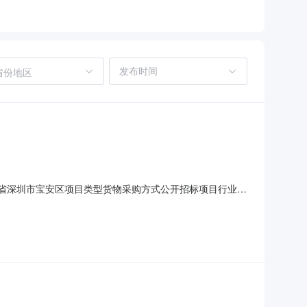
省份地区
广东省深圳市宝安区项目类型货物采购方式公开招标项目行业分
要求，具体详见招标文件。公告名称新安、福永和福海街道环
0公告内容招标文件获取方式：1、联系招标代理机构通过电子邮箱获