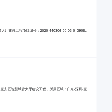
设工程项目编号：2020-440306-50-03-013908公
市加乐咨询有限公司招标方式：公开招标中标人：深圳众大建设工程有
圳宝安区智慧城管大厅建设工程，所属区域：广东-深圳-宝安
称：宝安区智慧城管大厅建设工程标段名称：宝安区智慧城管大厅建
盈联城市服务有限