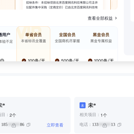
查看全部权益
未*
未*
未
个
个
2
1
项目：
相关项目：
立即查看
：
185
86
电话：
133
13
******
******