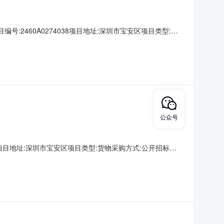
:2460A0274038项目地址:深圳市宝安区项目类型:货
目LNG勾臂车采购项目公开招标采购公告公告发布媒体深圳阳
体化ppp项目LNG勾臂车采购项目标
公众号
2项目地址:深圳市宝安区项目类型:货物采购方式:公开招标项
购公开招标采购公告公告发布媒体深圳阳光采购平台公告开始时
置采购标段/包编号:2460A00551