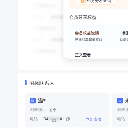
甲方分析查询
会员尊享权益
招标联系人
温*
温
未
个
2
相关项目：
相关
立即查看
电话：
134
01
电话
******