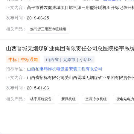
高平市神农健康城项目燃气源三用型冷暖机组开标记录开标时间：2
正文内容：
单元1802开标时间2019-06-2514:30开标记录内容投标
发布时间：
2019-06-25
元,投标文件递交时间:2019-06-2422:18:29.09
相关产品：
燃气源三用型冷暖机组
山西晋城无烟煤矿业集团有限责任公司总医院楼宇系统
中标｜中标通知
山西省｜太原市｜小店区
招标单位：
山西柏琳玮烨机电设备安装工程有限公司
山西省招标有限公司受山西晋城无烟煤矿业集团有限责任公
正文内容：
14111482JMH039/19包4：新风机组（通风余
发布时间：
2015-01-06
新通设备安装工程有限公司第二名：山西鸿业通风空调安
19：音响会议系统第一名
相关产品：
楼宇系统设备
新风机组
空调冷水机组
变电站电