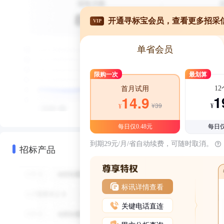
开通寻标宝会员，查看更多招采
VIP
单省会员
限购一次
最划算
1
首月试用
1
14.9
¥39
¥
¥
每日仅0.48元
每日仅
到期29元/月/省自动续费，可随时取消。
招标产品
标讯详情查看
关键电话直连